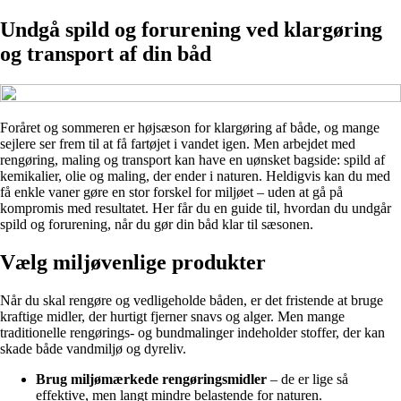
Undgå spild og forurening ved klargøring
og transport af din båd
Foråret og sommeren er højsæson for klargøring af både, og mange
sejlere ser frem til at få fartøjet i vandet igen. Men arbejdet med
rengøring, maling og transport kan have en uønsket bagside: spild af
kemikalier, olie og maling, der ender i naturen. Heldigvis kan du med
få enkle vaner gøre en stor forskel for miljøet – uden at gå på
kompromis med resultatet. Her får du en guide til, hvordan du undgår
spild og forurening, når du gør din båd klar til sæsonen.
Vælg miljøvenlige produkter
Når du skal rengøre og vedligeholde båden, er det fristende at bruge
kraftige midler, der hurtigt fjerner snavs og alger. Men mange
traditionelle rengørings- og bundmalinger indeholder stoffer, der kan
skade både vandmiljø og dyreliv.
Brug miljømærkede rengøringsmidler
– de er lige så
effektive, men langt mindre belastende for naturen.