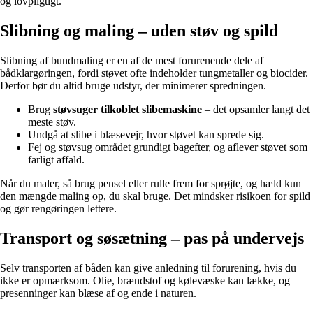
og lovpligtigt.
Slibning og maling – uden støv og spild
Slibning af bundmaling er en af de mest forurenende dele af
bådklargøringen, fordi støvet ofte indeholder tungmetaller og biocider.
Derfor bør du altid bruge udstyr, der minimerer spredningen.
Brug
støvsuger tilkoblet slibemaskine
– det opsamler langt det
meste støv.
Undgå at slibe i blæsevejr, hvor støvet kan sprede sig.
Fej og støvsug området grundigt bagefter, og aflever støvet som
farligt affald.
Når du maler, så brug pensel eller rulle frem for sprøjte, og hæld kun
den mængde maling op, du skal bruge. Det mindsker risikoen for spild
og gør rengøringen lettere.
Transport og søsætning – pas på undervejs
Selv transporten af båden kan give anledning til forurening, hvis du
ikke er opmærksom. Olie, brændstof og kølevæske kan lække, og
presenninger kan blæse af og ende i naturen.