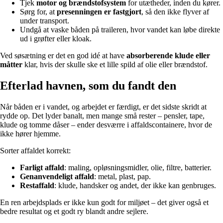
Tjek
motor og brændstofsystem
for utætheder, inden du kører.
Sørg for, at
presenningen er fastgjort
, så den ikke flyver af
under transport.
Undgå at vaske båden på traileren, hvor vandet kan løbe direkte
ud i grøfter eller kloak.
Ved søsætning er det en god idé at have
absorberende klude eller
måtter
klar, hvis der skulle ske et lille spild af olie eller brændstof.
Efterlad havnen, som du fandt den
Når båden er i vandet, og arbejdet er færdigt, er det sidste skridt at
rydde op. Det lyder banalt, men mange små rester – pensler, tape,
klude og tomme dåser – ender desværre i affaldscontainere, hvor de
ikke hører hjemme.
Sorter affaldet korrekt:
Farligt affald
: maling, opløsningsmidler, olie, filtre, batterier.
Genanvendeligt affald
: metal, plast, pap.
Restaffald
: klude, handsker og andet, der ikke kan genbruges.
En ren arbejdsplads er ikke kun godt for miljøet – det giver også et
bedre resultat og et godt ry blandt andre sejlere.