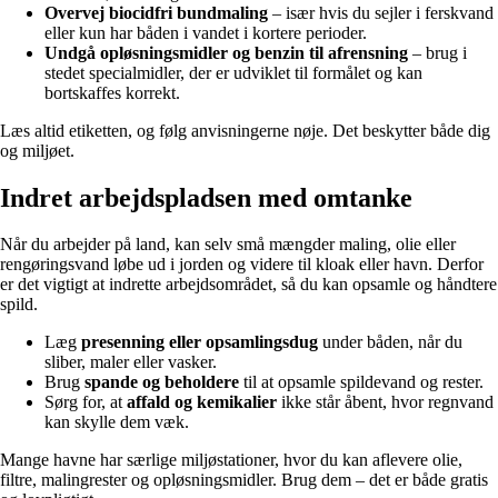
Overvej biocidfri bundmaling
– især hvis du sejler i ferskvand
eller kun har båden i vandet i kortere perioder.
Undgå opløsningsmidler og benzin til afrensning
– brug i
stedet specialmidler, der er udviklet til formålet og kan
bortskaffes korrekt.
Læs altid etiketten, og følg anvisningerne nøje. Det beskytter både dig
og miljøet.
Indret arbejdspladsen med omtanke
Når du arbejder på land, kan selv små mængder maling, olie eller
rengøringsvand løbe ud i jorden og videre til kloak eller havn. Derfor
er det vigtigt at indrette arbejdsområdet, så du kan opsamle og håndtere
spild.
Læg
presenning eller opsamlingsdug
under båden, når du
sliber, maler eller vasker.
Brug
spande og beholdere
til at opsamle spildevand og rester.
Sørg for, at
affald og kemikalier
ikke står åbent, hvor regnvand
kan skylle dem væk.
Mange havne har særlige miljøstationer, hvor du kan aflevere olie,
filtre, malingrester og opløsningsmidler. Brug dem – det er både gratis