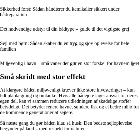
Sikkerhed først: Sådan håndterer du kemikalier sikkert under
bådreparation
Det nødvendige udstyr til din bådtype – guide til det vigtigste grej
Sejl med børn: Sådan skaber du en tryg og sjov oplevelse for hele
familien
Miljøvenlig i havn – små vaner der gør en stor forskel for havnemiljøet
Små skridt med stor effekt
At klargøre båden miljøvenligt kræver ikke store investeringer – kun
lidt planlægning og omtanke. Hvis alle bådejere tager ansvar for deres
egen del, kan vi sammen reducere udledningen af skadelige stoffer
betydeligt. Det betyder renere havne, sundere fisk og et bedre miljø for
de kommende generationer af sejlere.
Så næste gang du gør båden klar, så husk: Den bedste sejloplevelse
begynder på land – med respekt for naturen.