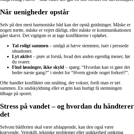
Når uenigheder opstår
Selv på den mest harmoniske båd kan der opstå gnidninger. Måske er
nogen trætte, måske er vejret dårligt, eller måske er kommunikationen
gået skævt. Det vigtigste er at tage konflikterne i opløbet.
Tal roligt sammen
– undgå at hæve stemmen, især i pressede
situationer.
Lyt aktivt
– prøv at forstå, hvad den anden egentlig mener, før
du svarer.
Find løsninger, ikke skyld
– spørg: “Hvordan kan vi gøre det
bedre næste gang?” i stedet for “Hvem gjorde noget forkert?”.
Ofte handler konflikter om småting, der vokser, fordi man er tæt
sammen. En undskyldning eller et grin kan hurtigt få stemningen
tilbage på sporet.
Stress på vandet – og hvordan du håndterer
det
Selvom bådferien skal være afslappende, kan den også være
krævende. Vejrskift, tekniske problemer eller usikkerhed omkring