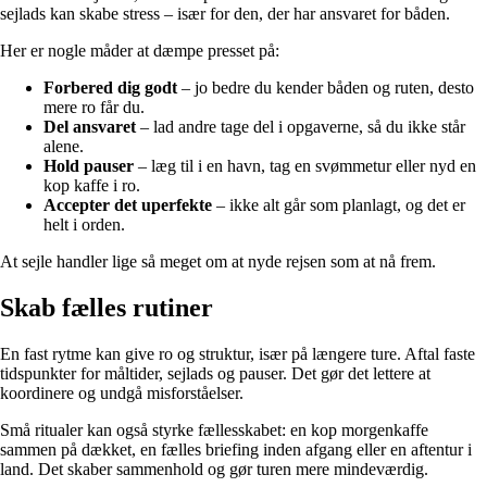
sejlads kan skabe stress – især for den, der har ansvaret for båden.
Her er nogle måder at dæmpe presset på:
Forbered dig godt
– jo bedre du kender båden og ruten, desto
mere ro får du.
Del ansvaret
– lad andre tage del i opgaverne, så du ikke står
alene.
Hold pauser
– læg til i en havn, tag en svømmetur eller nyd en
kop kaffe i ro.
Accepter det uperfekte
– ikke alt går som planlagt, og det er
helt i orden.
At sejle handler lige så meget om at nyde rejsen som at nå frem.
Skab fælles rutiner
En fast rytme kan give ro og struktur, især på længere ture. Aftal faste
tidspunkter for måltider, sejlads og pauser. Det gør det lettere at
koordinere og undgå misforståelser.
Små ritualer kan også styrke fællesskabet: en kop morgenkaffe
sammen på dækket, en fælles briefing inden afgang eller en aftentur i
land. Det skaber sammenhold og gør turen mere mindeværdig.