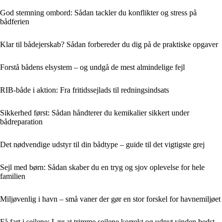
God stemning ombord: Sådan tackler du konflikter og stress på
bådferien
Klar til bådejerskab? Sådan forbereder du dig på de praktiske opgaver
Forstå bådens elsystem – og undgå de mest almindelige fejl
RIB-både i aktion: Fra fritidssejlads til redningsindsats
Sikkerhed først: Sådan håndterer du kemikalier sikkert under
bådreparation
Det nødvendige udstyr til din bådtype – guide til det vigtigste grej
Sejl med børn: Sådan skaber du en tryg og sjov oplevelse for hele
familien
Miljøvenlig i havn – små vaner der gør en stor forskel for havnemiljøet
Få fart i sejlene: Lær at trimme sejlene korrekt og udnyt vinden bedst