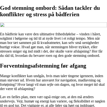
God stemning ombord: Sådan tackler du
konflikter og stress på bådferien
En bådferie kan være den ultimative frihedsfølelse – vinden i håret,
solglimt i bølgerne og tid til at nyde livet i et roligt tempo. Men når
man bor tæt sammen på få kvadratmeter, kan selv små uenigheder
hurtigt vokse. Hvad gør man, når stemningen bliver trykket, eller
stressen sniger sig ind midt i det, der skulle være afslapning? Her får
du råd til, hvordan du bevarer roen og den gode stemning ombord.
Forventningsafstemning før afgang
Mange konflikter kan undgås, hvis man taler tingene igennem, inden
man stævner ud. Hvem har ansvaret for navigation, madlavning og
fortøjning? Hvor langt vil man sejle om dagen, og hvor meget tid skal
der være til afslapning?
Lav en fælles plan, men vær også enige om, at den må ændres
undervejs. Vejr, humør og energi kan variere, og fleksibilitet er nøglen
til en god tur. Det vigtigste er, at alle føler sig hørt og inddraget.