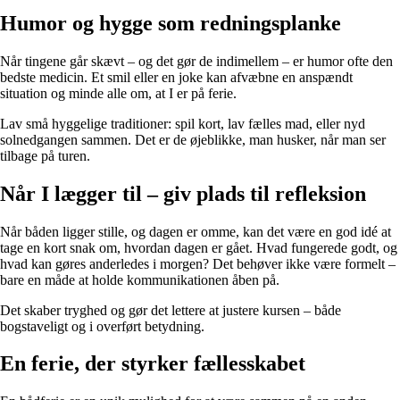
Humor og hygge som redningsplanke
Når tingene går skævt – og det gør de indimellem – er humor ofte den
bedste medicin. Et smil eller en joke kan afvæbne en anspændt
situation og minde alle om, at I er på ferie.
Lav små hyggelige traditioner: spil kort, lav fælles mad, eller nyd
solnedgangen sammen. Det er de øjeblikke, man husker, når man ser
tilbage på turen.
Når I lægger til – giv plads til refleksion
Når båden ligger stille, og dagen er omme, kan det være en god idé at
tage en kort snak om, hvordan dagen er gået. Hvad fungerede godt, og
hvad kan gøres anderledes i morgen? Det behøver ikke være formelt –
bare en måde at holde kommunikationen åben på.
Det skaber tryghed og gør det lettere at justere kursen – både
bogstaveligt og i overført betydning.
En ferie, der styrker fællesskabet