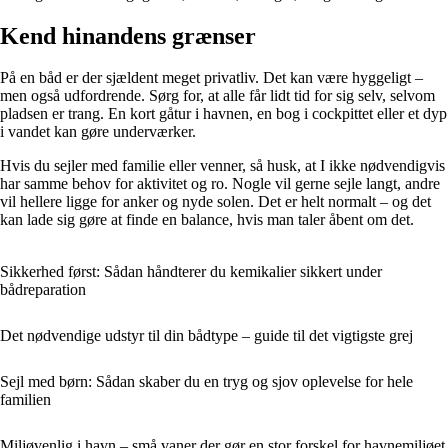
Kend hinandens grænser
På en båd er der sjældent meget privatliv. Det kan være hyggeligt –
men også udfordrende. Sørg for, at alle får lidt tid for sig selv, selvom
pladsen er trang. En kort gåtur i havnen, en bog i cockpittet eller et dyp
i vandet kan gøre underværker.
Hvis du sejler med familie eller venner, så husk, at I ikke nødvendigvis
har samme behov for aktivitet og ro. Nogle vil gerne sejle langt, andre
vil hellere ligge for anker og nyde solen. Det er helt normalt – og det
kan lade sig gøre at finde en balance, hvis man taler åbent om det.
Sikkerhed først: Sådan håndterer du kemikalier sikkert under
bådreparation
Det nødvendige udstyr til din bådtype – guide til det vigtigste grej
Sejl med børn: Sådan skaber du en tryg og sjov oplevelse for hele
familien
Miljøvenlig i havn – små vaner der gør en stor forskel for havnemiljøet