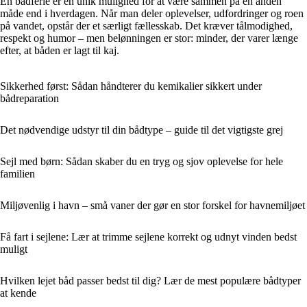
En bådferie er en unik mulighed for at være sammen på en anden
måde end i hverdagen. Når man deler oplevelser, udfordringer og roen
på vandet, opstår der et særligt fællesskab. Det kræver tålmodighed,
respekt og humor – men belønningen er stor: minder, der varer længe
efter, at båden er lagt til kaj.
Sikkerhed først: Sådan håndterer du kemikalier sikkert under
bådreparation
Det nødvendige udstyr til din bådtype – guide til det vigtigste grej
Sejl med børn: Sådan skaber du en tryg og sjov oplevelse for hele
familien
Miljøvenlig i havn – små vaner der gør en stor forskel for havnemiljøet
Få fart i sejlene: Lær at trimme sejlene korrekt og udnyt vinden bedst
muligt
Hvilken lejet båd passer bedst til dig? Lær de mest populære bådtyper
at kende