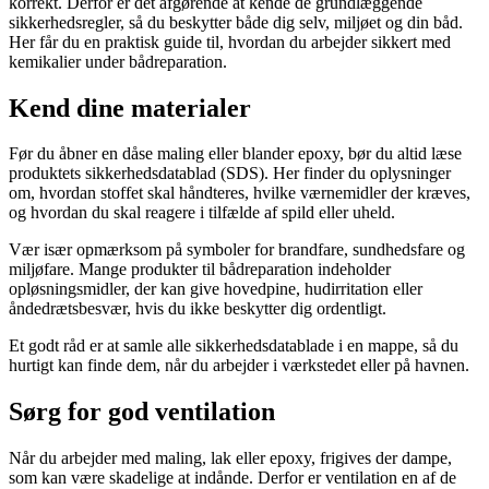
korrekt. Derfor er det afgørende at kende de grundlæggende
sikkerhedsregler, så du beskytter både dig selv, miljøet og din båd.
Her får du en praktisk guide til, hvordan du arbejder sikkert med
kemikalier under bådreparation.
Kend dine materialer
Før du åbner en dåse maling eller blander epoxy, bør du altid læse
produktets sikkerhedsdatablad (SDS). Her finder du oplysninger
om, hvordan stoffet skal håndteres, hvilke værnemidler der kræves,
og hvordan du skal reagere i tilfælde af spild eller uheld.
Vær især opmærksom på symboler for brandfare, sundhedsfare og
miljøfare. Mange produkter til bådreparation indeholder
opløsningsmidler, der kan give hovedpine, hudirritation eller
åndedrætsbesvær, hvis du ikke beskytter dig ordentligt.
Et godt råd er at samle alle sikkerhedsdatablade i en mappe, så du
hurtigt kan finde dem, når du arbejder i værkstedet eller på havnen.
Sørg for god ventilation
Når du arbejder med maling, lak eller epoxy, frigives der dampe,
som kan være skadelige at indånde. Derfor er ventilation en af de