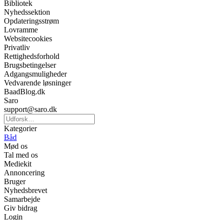
Bibliotek
Nyhedssektion
Opdateringsstrøm
Lovramme
Websitecookies
Privatliv
Rettighedsforhold
Brugsbetingelser
Adgangsmuligheder
Vedvarende løsninger
BaadBlog.dk
Saro
support@saro.dk
Kategorier
Båd
Mød os
Tal med os
Mediekit
Annoncering
Bruger
Nyhedsbrevet
Samarbejde
Giv bidrag
Login