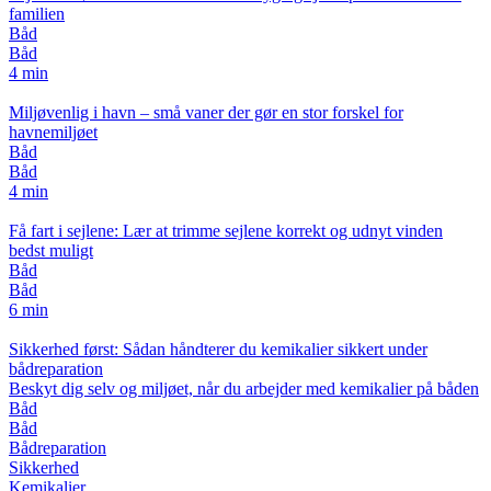
familien
Båd
Båd
4 min
Miljøvenlig i havn – små vaner der gør en stor forskel for
havnemiljøet
Båd
Båd
4 min
Få fart i sejlene: Lær at trimme sejlene korrekt og udnyt vinden
bedst muligt
Båd
Båd
6 min
Sikkerhed først: Sådan håndterer du kemikalier sikkert under
bådreparation
Beskyt dig selv og miljøet, når du arbejder med kemikalier på båden
Båd
Båd
Bådreparation
Sikkerhed
Kemikalier