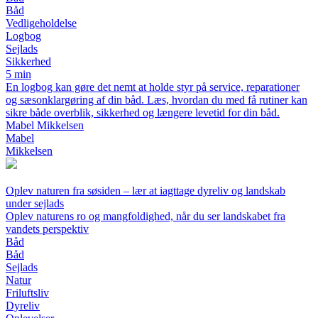
Båd
Vedligeholdelse
Logbog
Sejlads
Sikkerhed
5 min
En logbog kan gøre det nemt at holde styr på service, reparationer
og sæsonklargøring af din båd. Læs, hvordan du med få rutiner kan
sikre både overblik, sikkerhed og længere levetid for din båd.
Mabel Mikkelsen
Mabel
Mikkelsen
Oplev naturen fra søsiden – lær at iagttage dyreliv og landskab
under sejlads
Oplev naturens ro og mangfoldighed, når du ser landskabet fra
vandets perspektiv
Båd
Båd
Sejlads
Natur
Friluftsliv
Dyreliv