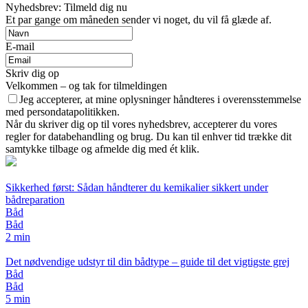
Nyhedsbrev: Tilmeld dig nu
Et par gange om måneden sender vi noget, du vil få glæde af.
E-mail
Skriv dig op
Velkommen – og tak for tilmeldingen
Jeg accepterer, at mine oplysninger håndteres i overensstemmelse
med persondatapolitikken.
Når du skriver dig op til vores nyhedsbrev, accepterer du vores
regler for databehandling og brug. Du kan til enhver tid trække dit
samtykke tilbage og afmelde dig med ét klik.
Sikkerhed først: Sådan håndterer du kemikalier sikkert under
bådreparation
Båd
Båd
2 min
Det nødvendige udstyr til din bådtype – guide til det vigtigste grej
Båd
Båd
5 min