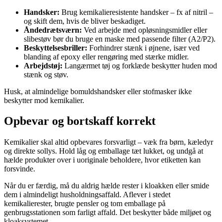
Handsker:
Brug kemikalieresistente handsker – fx af nitril –
og skift dem, hvis de bliver beskadiget.
Åndedrætsværn:
Ved arbejde med opløsningsmidler eller
slibestøv bør du bruge en maske med passende filter (A2/P2).
Beskyttelsesbriller:
Forhindrer stænk i øjnene, især ved
blanding af epoxy eller rengøring med stærke midler.
Arbejdstøj:
Langærmet tøj og forklæde beskytter huden mod
stænk og støv.
Husk, at almindelige bomuldshandsker eller stofmasker ikke
beskytter mod kemikalier.
Opbevar og bortskaff korrekt
Kemikalier skal altid opbevares forsvarligt – væk fra børn, kæledyr
og direkte sollys. Hold låg og emballage tæt lukket, og undgå at
hælde produkter over i uoriginale beholdere, hvor etiketten kan
forsvinde.
Når du er færdig, må du aldrig hælde rester i kloakken eller smide
dem i almindeligt husholdningsaffald. Aflever i stedet
kemikalierester, brugte pensler og tom emballage på
genbrugsstationen som farligt affald. Det beskytter både miljøet og
kloaksystemet.