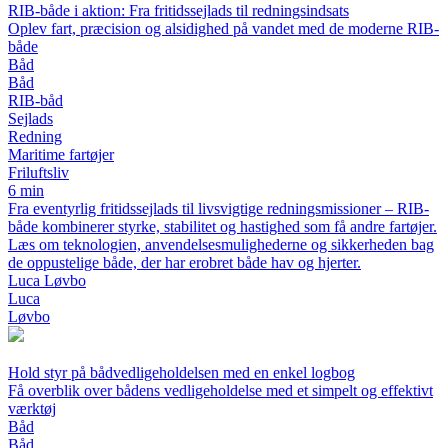
RIB-både i aktion: Fra fritidssejlads til redningsindsats
Oplev fart, præcision og alsidighed på vandet med de moderne RIB-
både
Båd
Båd
RIB-båd
Sejlads
Redning
Maritime fartøjer
Friluftsliv
6 min
Fra eventyrlig fritidssejlads til livsvigtige redningsmissioner – RIB-
både kombinerer styrke, stabilitet og hastighed som få andre fartøjer.
Læs om teknologien, anvendelsesmulighederne og sikkerheden bag
de oppustelige både, der har erobret både hav og hjerter.
Luca Løvbo
Luca
Løvbo
Hold styr på bådvedligeholdelsen med en enkel logbog
Få overblik over bådens vedligeholdelse med et simpelt og effektivt
værktøj
Båd
Båd