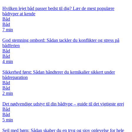
Hvilken lejet båd passer bedst til dig? Lær de mest populære
bådtyper at kende
Båd
Båd
7 min
God stemning ombord: Sådan tackler du konflikter og stress på
bådferien
Båd
Båd
4 min
Sikkerhed først: Sådan håndterer du kemikalier sikkert under
bådreparation
Båd
Båd
2 min
Det nødvendige udstyr til din bådtype – guide til det vigtigste grej
Båd
Båd
5 min
Sejl med børn: Sådan skaber du en tryg og sjov oplevelse for hele