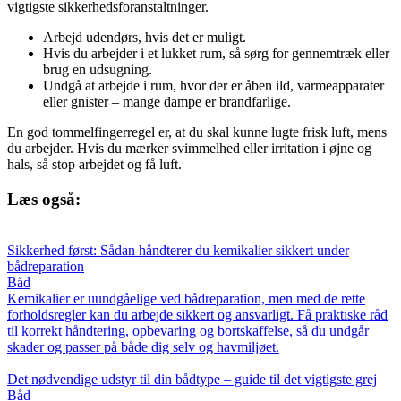
vigtigste sikkerhedsforanstaltninger.
Arbejd udendørs, hvis det er muligt.
Hvis du arbejder i et lukket rum, så sørg for gennemtræk eller
brug en udsugning.
Undgå at arbejde i rum, hvor der er åben ild, varmeapparater
eller gnister – mange dampe er brandfarlige.
En god tommelfingerregel er, at du skal kunne lugte frisk luft, mens
du arbejder. Hvis du mærker svimmelhed eller irritation i øjne og
hals, så stop arbejdet og få luft.
Læs også:
Sikkerhed først: Sådan håndterer du kemikalier sikkert under
bådreparation
Båd
Kemikalier er uundgåelige ved bådreparation, men med de rette
forholdsregler kan du arbejde sikkert og ansvarligt. Få praktiske råd
til korrekt håndtering, opbevaring og bortskaffelse, så du undgår
skader og passer på både dig selv og havmiljøet.
Det nødvendige udstyr til din bådtype – guide til det vigtigste grej
Båd