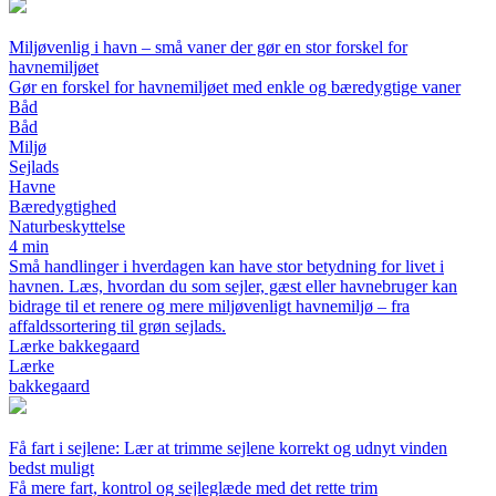
Miljøvenlig i havn – små vaner der gør en stor forskel for
havnemiljøet
Gør en forskel for havnemiljøet med enkle og bæredygtige vaner
Båd
Båd
Miljø
Sejlads
Havne
Bæredygtighed
Naturbeskyttelse
4 min
Små handlinger i hverdagen kan have stor betydning for livet i
havnen. Læs, hvordan du som sejler, gæst eller havnebruger kan
bidrage til et renere og mere miljøvenligt havnemiljø – fra
affaldssortering til grøn sejlads.
Lærke bakkegaard
Lærke
bakkegaard
Få fart i sejlene: Lær at trimme sejlene korrekt og udnyt vinden
bedst muligt
Få mere fart, kontrol og sejleglæde med det rette trim