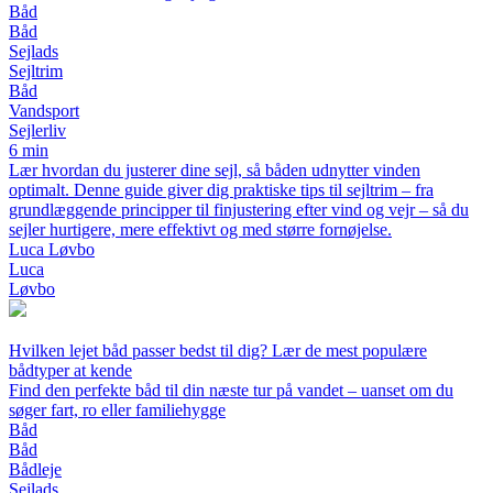
Båd
Båd
Sejlads
Sejltrim
Båd
Vandsport
Sejlerliv
6 min
Lær hvordan du justerer dine sejl, så båden udnytter vinden
optimalt. Denne guide giver dig praktiske tips til sejltrim – fra
grundlæggende principper til finjustering efter vind og vejr – så du
sejler hurtigere, mere effektivt og med større fornøjelse.
Luca Løvbo
Luca
Løvbo
Hvilken lejet båd passer bedst til dig? Lær de mest populære
bådtyper at kende
Find den perfekte båd til din næste tur på vandet – uanset om du
søger fart, ro eller familiehygge
Båd
Båd
Bådleje
Sejlads