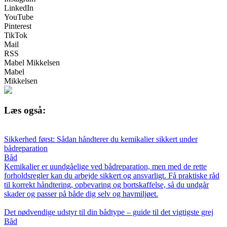
LinkedIn
YouTube
Pinterest
TikTok
Mail
RSS
Mabel Mikkelsen
Mabel
Mikkelsen
Læs også:
Sikkerhed først: Sådan håndterer du kemikalier sikkert under
bådreparation
Båd
Kemikalier er uundgåelige ved bådreparation, men med de rette
forholdsregler kan du arbejde sikkert og ansvarligt. Få praktiske råd
til korrekt håndtering, opbevaring og bortskaffelse, så du undgår
skader og passer på både dig selv og havmiljøet.
Det nødvendige udstyr til din bådtype – guide til det vigtigste grej
Båd