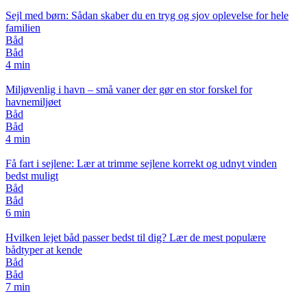
Sejl med børn: Sådan skaber du en tryg og sjov oplevelse for hele
familien
Båd
Båd
4 min
Miljøvenlig i havn – små vaner der gør en stor forskel for
havnemiljøet
Båd
Båd
4 min
Få fart i sejlene: Lær at trimme sejlene korrekt og udnyt vinden
bedst muligt
Båd
Båd
6 min
Hvilken lejet båd passer bedst til dig? Lær de mest populære
bådtyper at kende
Båd
Båd
7 min