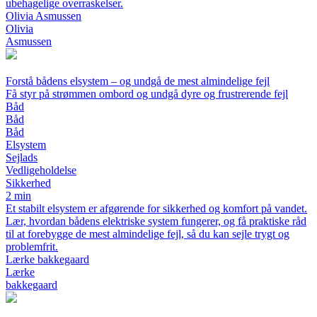
ubehagelige overraskelser.
Olivia Asmussen
Olivia
Asmussen
Forstå bådens elsystem – og undgå de mest almindelige fejl
Få styr på strømmen ombord og undgå dyre og frustrerende fejl
Båd
Båd
Båd
Elsystem
Sejlads
Vedligeholdelse
Sikkerhed
2 min
Et stabilt elsystem er afgørende for sikkerhed og komfort på vandet.
Lær, hvordan bådens elektriske system fungerer, og få praktiske råd
til at forebygge de mest almindelige fejl, så du kan sejle trygt og
problemfrit.
Lærke bakkegaard
Lærke
bakkegaard