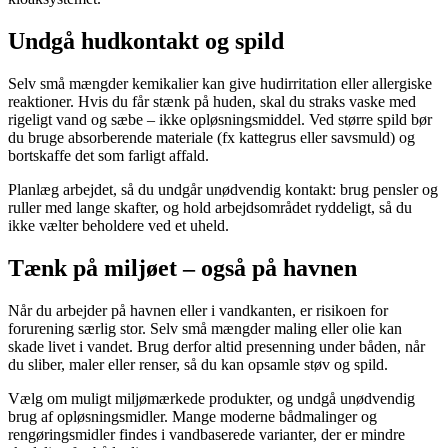
Undgå hudkontakt og spild
Selv små mængder kemikalier kan give hudirritation eller allergiske
reaktioner. Hvis du får stænk på huden, skal du straks vaske med
rigeligt vand og sæbe – ikke opløsningsmiddel. Ved større spild bør
du bruge absorberende materiale (fx kattegrus eller savsmuld) og
bortskaffe det som farligt affald.
Planlæg arbejdet, så du undgår unødvendig kontakt: brug pensler og
ruller med lange skafter, og hold arbejdsområdet ryddeligt, så du
ikke vælter beholdere ved et uheld.
Tænk på miljøet – også på havnen
Når du arbejder på havnen eller i vandkanten, er risikoen for
forurening særlig stor. Selv små mængder maling eller olie kan
skade livet i vandet. Brug derfor altid presenning under båden, når
du sliber, maler eller renser, så du kan opsamle støv og spild.
Vælg om muligt miljømærkede produkter, og undgå unødvendig
brug af opløsningsmidler. Mange moderne bådmalinger og
rengøringsmidler findes i vandbaserede varianter, der er mindre