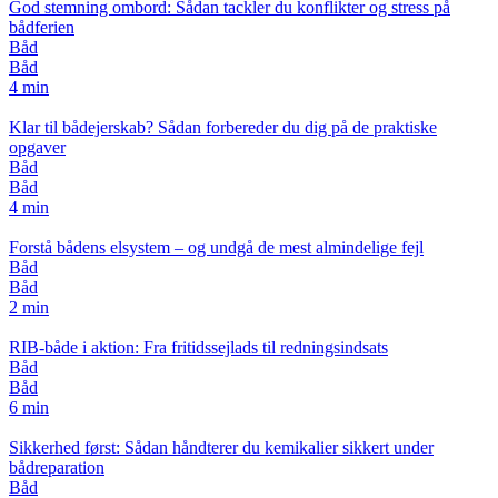
God stemning ombord: Sådan tackler du konflikter og stress på
bådferien
Båd
Båd
4 min
Klar til bådejerskab? Sådan forbereder du dig på de praktiske
opgaver
Båd
Båd
4 min
Forstå bådens elsystem – og undgå de mest almindelige fejl
Båd
Båd
2 min
RIB-både i aktion: Fra fritidssejlads til redningsindsats
Båd
Båd
6 min
Sikkerhed først: Sådan håndterer du kemikalier sikkert under
bådreparation
Båd