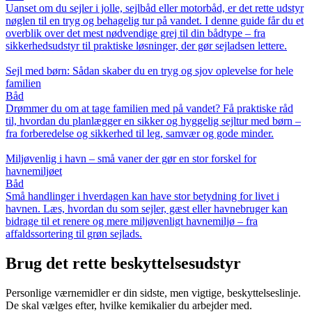
Uanset om du sejler i jolle, sejlbåd eller motorbåd, er det rette udstyr
nøglen til en tryg og behagelig tur på vandet. I denne guide får du et
overblik over det mest nødvendige grej til din bådtype – fra
sikkerhedsudstyr til praktiske løsninger, der gør sejladsen lettere.
Sejl med børn: Sådan skaber du en tryg og sjov oplevelse for hele
familien
Båd
Drømmer du om at tage familien med på vandet? Få praktiske råd
til, hvordan du planlægger en sikker og hyggelig sejltur med børn –
fra forberedelse og sikkerhed til leg, samvær og gode minder.
Miljøvenlig i havn – små vaner der gør en stor forskel for
havnemiljøet
Båd
Små handlinger i hverdagen kan have stor betydning for livet i
havnen. Læs, hvordan du som sejler, gæst eller havnebruger kan
bidrage til et renere og mere miljøvenligt havnemiljø – fra
affaldssortering til grøn sejlads.
Brug det rette beskyttelsesudstyr
Personlige værnemidler er din sidste, men vigtige, beskyttelseslinje.
De skal vælges efter, hvilke kemikalier du arbejder med.