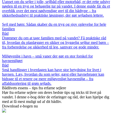
Uanset om du sejler i jolle, sejlbåd eller motorbåd, er det rette udstyr
nøglen til en tryg og behagelig tur på vandet. I denne guide får du et
overblik over det mest nødvendige grej til din bådtype – fra
sikkerhedsudstyr til praktiske løsninger, der gør sejladsen lettere.
Sejl med børn: Sådan skaber du en tryg og sjov oplevelse for hele
familien
Båd
Drømmer du om at tage familien med på vandet? Få praktiske råd
til, hvordan du planlægger en sikker og hyggelig sejltur med børn –
fra forberedelse og sikkerhed til leg, samvær og gode minder.
Miljøvenlig i havn – små vaner der gør en stor forskel for
havnemiljøet
Båd
Små handlinger i hverdagen kan have stor betydning for livet i
havnen. Læs, hvordan du som sejler, gæst eller havnebruger kan
bidrage til et renere og mere miljøvenligt havnemiljø – fra
affaldssortering til grøn sejlads.
Bådlivets essens – tips fra erfarne sejlere
Hør fra erfarne sejlere om deres bedste tips og tricks til livet på
vandet. I denne e-bog deler de erfaringer og råd, der kan hjælpe dig
med at få mest muligt ud af dit bådliv.
Download e-bogen nu