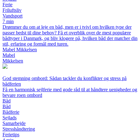
Ferie
Friluftsliv
Vandsport
7 min
Drømmer du om at leje en båd, men er i tvivl om hvilken type der
passer bedst til dine behov? Få et overblik over de mest populære
bådtyper i Danmark, og bliv klogere på, hvilken båd der matcher din
stil, erfaring og formål med turen.
Mabel Mikkelsen
Mabel
Mikkelsen
God stemning ombord: Sådan tackler du konflikter og stress på
bådferien
Få en harmonisk sejlferie med gode råd til at håndtere uenigheder og
bevare roen ombord
Båd
Båd
Bådferie
Sejlads
Samarbejde
Stresshåndtering
Ferietips