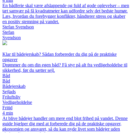
4 min
En bådferie skal være afslappende og fuld af gode oplevelser – men
tæt samvær på få kvadratmeter kan udfordre selv det bedste humør.
Læs, hvordan du forebygger konflikter, håndterer stress og skaber
en positiv stemning på vandet.
Stefan Svendson
Stefan
Svendson
Klar til bådejerskab? Sådan forbereder du dig på de praktiske
opgaver
Drømmer du om din egen båd? Få styr på alt fra vedligeholdelse til
sikkerhed, før du sætter sejl.
Båd
Båd
Bådejerskab
Sejlads
Friluftsliv
Vedligeholdelse
Fritid
4 min
At blive bådejer handler om mere end blot frihed på vandet. Denne
guide hjælper dig med at forberede dig på de praktiske opgaver,
økonomien og ansvaret, så du kan nyde livet som bådejer uden