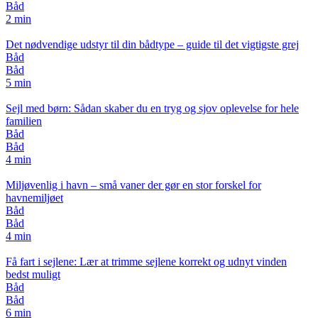
Båd
2 min
Det nødvendige udstyr til din bådtype – guide til det vigtigste grej
Båd
Båd
5 min
Sejl med børn: Sådan skaber du en tryg og sjov oplevelse for hele
familien
Båd
Båd
4 min
Miljøvenlig i havn – små vaner der gør en stor forskel for
havnemiljøet
Båd
Båd
4 min
Få fart i sejlene: Lær at trimme sejlene korrekt og udnyt vinden
bedst muligt
Båd
Båd
6 min