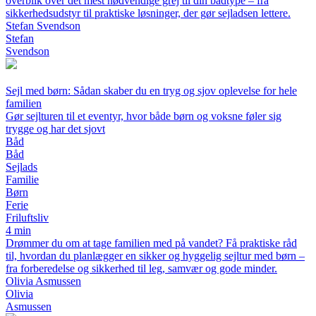
overblik over det mest nødvendige grej til din bådtype – fra
sikkerhedsudstyr til praktiske løsninger, der gør sejladsen lettere.
Stefan Svendson
Stefan
Svendson
Sejl med børn: Sådan skaber du en tryg og sjov oplevelse for hele
familien
Gør sejlturen til et eventyr, hvor både børn og voksne føler sig
trygge og har det sjovt
Båd
Båd
Sejlads
Familie
Børn
Ferie
Friluftsliv
4 min
Drømmer du om at tage familien med på vandet? Få praktiske råd
til, hvordan du planlægger en sikker og hyggelig sejltur med børn –
fra forberedelse og sikkerhed til leg, samvær og gode minder.
Olivia Asmussen
Olivia
Asmussen