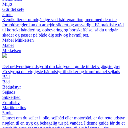
Miljø
Gør det selv
2 min
Kemikalier er uundgåelige ved bådreparation, men med de rette
forholdsregler kan du arbejde sikkert og ansvarligt. Få praktiske råd
til korrekt håndtering, opbevaring og bortskaffelse, så du undgår
skader og passer på både dig selv og havmiljøet.
Mabel Mikkelsen
Mabel
Mikkelsen
Det nødvendige udstyr til din bådtype – guide til det vigtigste grej
Få styr på det vigtigste bådudstyr til sikker og komfortabel sejlads
Båd
Båd
Bådudstyr
Sejlads
Sikkerhed
Friluftsliv
Maritime tips
5 min
Uanset om du sejler i jolle, sejlbåd eller motorbåd, er det rette udstyr
nøglen til en tryg og behagelig tur på vandet. I denne guide får du et