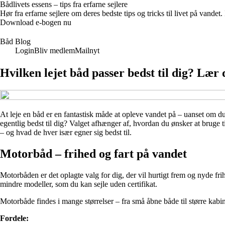
Bådlivets essens – tips fra erfarne sejlere
Hør fra erfarne sejlere om deres bedste tips og tricks til livet på vandet
Download e-bogen nu
Båd Blog
Login
Bliv medlem
Mailnyt
Hvilken lejet båd passer bedst til dig? Læ
At leje en båd er en fantastisk måde at opleve vandet på – uanset om 
egentlig bedst til dig? Valget afhænger af, hvordan du ønsker at bruge 
– og hvad de hver især egner sig bedst til.
Motorbåd – frihed og fart på vandet
Motorbåden er det oplagte valg for dig, der vil hurtigt frem og nyde fr
mindre modeller, som du kan sejle uden certifikat.
Motorbåde findes i mange størrelser – fra små åbne både til større kabine
Fordele: