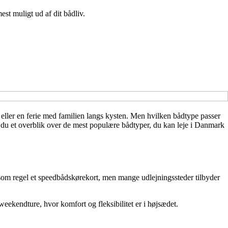
est muligt ud af dit bådliv.
eller en ferie med familien langs kysten. Men hvilken bådtype passer
r du et overblik over de mest populære bådtyper, du kan leje i Danmark
r som regel et speedbådskørekort, men mange udlejningssteder tilbyder
 weekendture, hvor komfort og fleksibilitet er i højsædet.