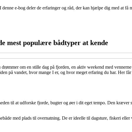
. I denne e-bog deler de erfaringer og råd, der kan hjælpe dig med at få m
r de mest populære bådtyper at kende
du drømmer om en stille dag på fjorden, en aktiv weekend med vennerne 
tiden på vandet, hvor mange I er, og hvor meget erfaring du har. Her få
iheden til at udforske fjorde, bugter og øer i dit eget tempo. Den kræve
både med plads til overnatning. De er ideelle til dagsture, fiskeri eller