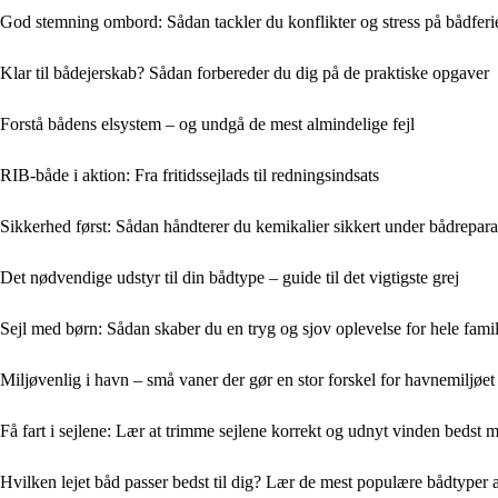
God stemning ombord: Sådan tackler du konflikter og stress på bådferi
Klar til bådejerskab? Sådan forbereder du dig på de praktiske opgaver
Forstå bådens elsystem – og undgå de mest almindelige fejl
RIB-både i aktion: Fra fritidssejlads til redningsindsats
Sikkerhed først: Sådan håndterer du kemikalier sikkert under bådrepara
Det nødvendige udstyr til din bådtype – guide til det vigtigste grej
Sejl med børn: Sådan skaber du en tryg og sjov oplevelse for hele fami
Miljøvenlig i havn – små vaner der gør en stor forskel for havnemiljøet
Få fart i sejlene: Lær at trimme sejlene korrekt og udnyt vinden bedst m
Hvilken lejet båd passer bedst til dig? Lær de mest populære bådtyper 