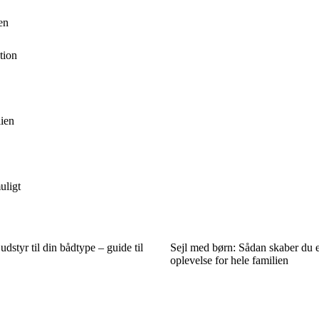
en
tion
lien
uligt
dstyr til din bådtype – guide til
Sejl med børn: Sådan skaber du e
oplevelse for hele familien