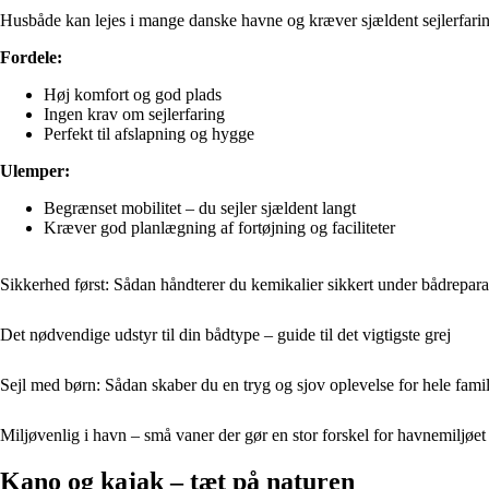
Husbåde kan lejes i mange danske havne og kræver sjældent sejlerfaring.
Fordele:
Høj komfort og god plads
Ingen krav om sejlerfaring
Perfekt til afslapning og hygge
Ulemper:
Begrænset mobilitet – du sejler sjældent langt
Kræver god planlægning af fortøjning og faciliteter
Sikkerhed først: Sådan håndterer du kemikalier sikkert under bådrepara
Det nødvendige udstyr til din bådtype – guide til det vigtigste grej
Sejl med børn: Sådan skaber du en tryg og sjov oplevelse for hele fami
Miljøvenlig i havn – små vaner der gør en stor forskel for havnemiljøet
Kano og kajak – tæt på naturen