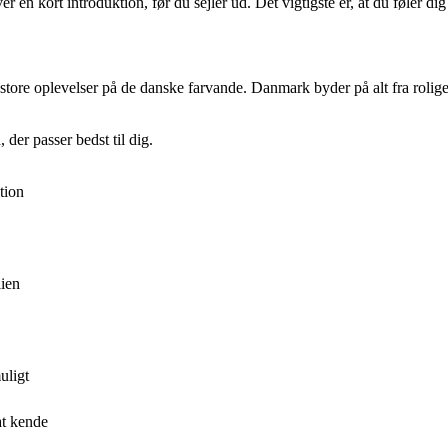
 en kort introduktion, før du sejler ud. Det vigtigste er, at du føler di
tore oplevelser på de danske farvande. Danmark byder på alt fra rolige 
der passer bedst til dig.
tion
lien
uligt
at kende