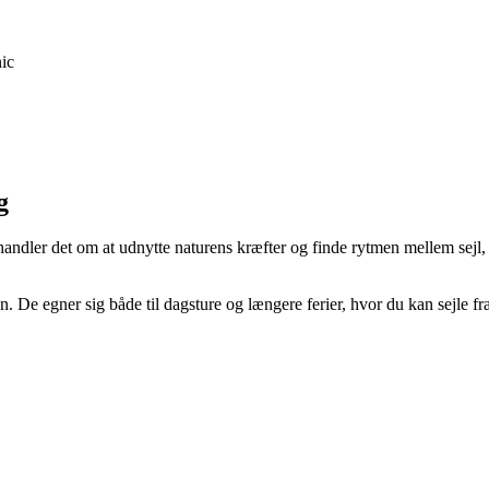
nic
g
 handler det om at udnytte naturens kræfter og finde rytmen mellem sejl
en. De egner sig både til dagsture og længere ferier, hvor du kan sejle fr