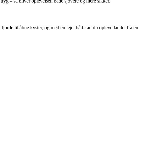
g tryg – så bliver oplevelsen både sjovere og mere sikker.
fjorde til åbne kyster, og med en lejet båd kan du opleve landet fra en