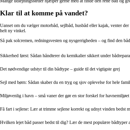
Mange udlejningssteder hjælper gerne med at finde den rette båd og giver
Klar til at komme på vandet?
Uanset om du vælger motorbåd, sejlbåd, husbåd eller kajak, venter der s
helt ny vinkel.
Så pak solcremen, redningsvesten og nysgerrigheden – og find den båd, 
Sikkerhed først: Sådan håndterer du kemikalier sikkert under bådrepara
Det nødvendige udstyr til din bådtype – guide til det vigtigste grej
Sejl med børn: Sådan skaber du en tryg og sjov oplevelse for hele fami
Miljøvenlig i havn – små vaner der gør en stor forskel for havnemiljøet
Få fart i sejlene: Lær at trimme sejlene korrekt og udnyt vinden bedst m
Hvilken lejet båd passer bedst til dig? Lær de mest populære bådtyper 