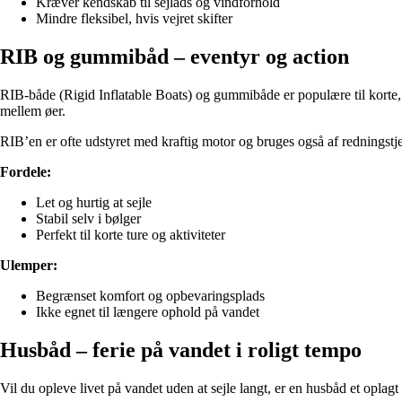
Kræver kendskab til sejlads og vindforhold
Mindre fleksibel, hvis vejret skifter
RIB og gummibåd – eventyr og action
RIB-både (Rigid Inflatable Boats) og gummibåde er populære til korte, hu
mellem øer.
RIB’en er ofte udstyret med kraftig motor og bruges også af redningstje
Fordele:
Let og hurtig at sejle
Stabil selv i bølger
Perfekt til korte ture og aktiviteter
Ulemper:
Begrænset komfort og opbevaringsplads
Ikke egnet til længere ophold på vandet
Husbåd – ferie på vandet i roligt tempo
Vil du opleve livet på vandet uden at sejle langt, er en husbåd et opl