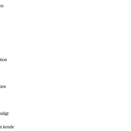
en
tion
lien
uligt
at kende