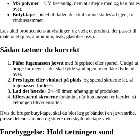
MS-polymer
– UV-bestandig, nem at arbejde med og kan males
over.
Butyl-tape
– ideel til flader, der skal kunne skilles ad igen, fx
vinduesrammer.
Læs altid producentens anvisninger, og vælg et produkt, der passer til
materialet (glas, aluminium, teak, glasfiber osv.).
Sådan tætner du korrekt
Påfør fugemassen jævnt
med fugepistol eller spartel. Undgå at
bruge for meget – det skal fylde samlingen, men ikke flyde ud
over.
Pres lugen eller vinduet på plads
, og spænd skruerne let, så
fugemassen fordeles.
Lad det hærde
i 24–48 timer, afhængigt af produktet.
Efterspænd skruerne
forsigtigt, når fugemassen er hærdet, så
tætningen bliver ensartet.
Hvis du bruger butyl-tape, skal du blot lægge båndet i en jævn stribe,
presse delene sammen og skære overskydende tape væk.
Forebyggelse: Hold tætningen sund