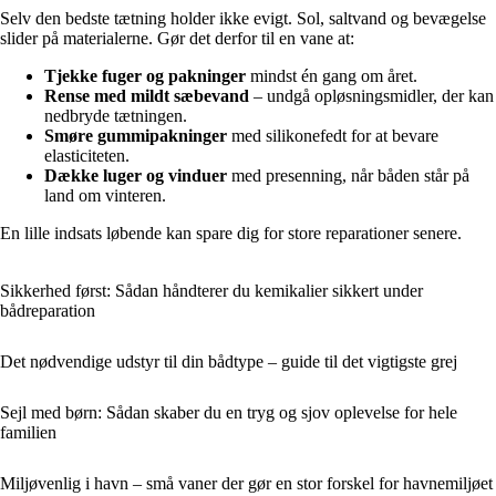
Selv den bedste tætning holder ikke evigt. Sol, saltvand og bevægelse
slider på materialerne. Gør det derfor til en vane at:
Tjekke fuger og pakninger
mindst én gang om året.
Rense med mildt sæbevand
– undgå opløsningsmidler, der kan
nedbryde tætningen.
Smøre gummipakninger
med silikonefedt for at bevare
elasticiteten.
Dække luger og vinduer
med presenning, når båden står på
land om vinteren.
En lille indsats løbende kan spare dig for store reparationer senere.
Sikkerhed først: Sådan håndterer du kemikalier sikkert under
bådreparation
Det nødvendige udstyr til din bådtype – guide til det vigtigste grej
Sejl med børn: Sådan skaber du en tryg og sjov oplevelse for hele
familien
Miljøvenlig i havn – små vaner der gør en stor forskel for havnemiljøet