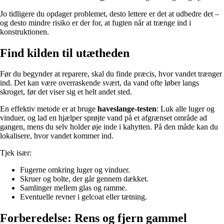
Jo tidligere du opdager problemet, desto lettere er det at udbedre det –
og desto mindre risiko er der for, at fugten når at trænge ind i
konstruktionen.
Find kilden til utætheden
Før du begynder at reparere, skal du finde præcis, hvor vandet trænger
ind. Det kan være overraskende svært, da vand ofte løber langs
skroget, før det viser sig et helt andet sted.
En effektiv metode er at bruge
haveslange-testen
: Luk alle luger og
vinduer, og lad en hjælper sprøjte vand på et afgrænset område ad
gangen, mens du selv holder øje inde i kahytten. På den måde kan du
lokalisere, hvor vandet kommer ind.
Tjek især:
Fugerne omkring luger og vinduer.
Skruer og bolte, der går gennem dækket.
Samlinger mellem glas og ramme.
Eventuelle revner i gelcoat eller tætning.
Forberedelse: Rens og fjern gammel