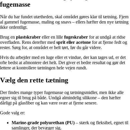
fugemasse
Når du har fundet utætheden, skal området gøres klar til tætning. Fjern
al gammel fugemasse, maling og snavs – ellers hæfter den nye tætning
ikke ordentligt.
Brug en
plastskraber
eller en lille
fugeskraber
for at undgå at ridse
overfladen. Rens derefter med
sprit eller acetone
for at fjerne fedt og
rester. Sørg for, at området er helt tørt, før du går videre.
Hvis du arbejder med en luge eller et vindue, der kan tages ud, er det
ofte bedst at afmontere det helt. Det giver et bedre resultat og gør det
lettere at kontrollere tætningen hele vejen rundt.
Vælg den rette tætning
Der findes mange typer fugemasse og tætningsmidler, men ikke alle
egner sig til brug på både. Undgå almindelig silikone – den hæfter
dårligt på glasfiber og kan være svær at fjerne senere.
Gode valg er:
Marine-grade polyurethan (PU)
– stærk og fleksibel, egnet til
samlinger, der bevæger sig.