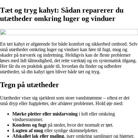
Tæt og tryg kahyt: Sådan reparerer du
utætheder omkring luger og vinduer
En tæt kahyt er afgørende for både komfort og sikkerhed ombord. Selv
små utætheder omkring luger og vinduer kan føre til fugt, mug og
skader på træværk og indretning. Heldigvis kan de fleste problemer
løses med lidt tålmodighed, det rette værktøj og en systematisk tilgang.
Her får du en praktisk guide til, hvordan du finder og udbedrer
utætheder, så din kahyt igen bliver både tæt og tryg.
Tegn på utætheder
Utætheder viser sig sjældent som store vandstrømme – oftest er det
små dryp eller fugtpletter, der afslører problemet. Hold øje med:
Mørke pletter eller misfarvning
i loft eller omkring
vinduesrammer.
Kondens og fugt
på steder, hvor der normalt er tørt.
Lugten af mug
eller synlige skimmelpletter.
Afskallet lak eller maling
, især omkring samlinger og hjørner.