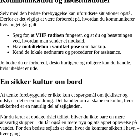
Selv med den bedste forebyggelse kan uforudsete situationer opstå.
Derfor er det vigtigt at være forberedt på, hvordan du kommunikerer,
hvis noget går galt.
Sørg for, at
VHF-radioen
fungerer, og at du og besætningen
ved, hvordan man sender et nødkald.
Hav
mobiltelefon i vandtæt pose
som backup.
Kend de lokale nødnumre og procedurer for assistance.
Jo bedre du er forberedt, desto hurtigere og roligere kan du handle,
hvis uheldet er ude.
En sikker kultur om bord
At tænke forebyggende er ikke kun et spørgsmål om tjeklister og
udstyr – det er en holdning. Det handler om at skabe en kultur, hvor
sikkerhed er en naturlig del af sejlglæden.
Når du lærer at opdage risici tidligt, bliver du ikke bare en mere
ansvarlig skipper – du får også en mere tryg og afslappet oplevelse på
vandet. For den bedste sejlads er den, hvor du kommer sikkert i havn –
hver gang.