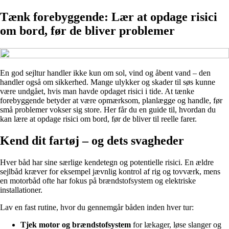
Tænk forebyggende: Lær at opdage risici
om bord, før de bliver problemer
En god sejltur handler ikke kun om sol, vind og åbent vand – den
handler også om sikkerhed. Mange ulykker og skader til søs kunne
være undgået, hvis man havde opdaget risici i tide. At tænke
forebyggende betyder at være opmærksom, planlægge og handle, før
små problemer vokser sig store. Her får du en guide til, hvordan du
kan lære at opdage risici om bord, før de bliver til reelle farer.
Kend dit fartøj – og dets svagheder
Hver båd har sine særlige kendetegn og potentielle risici. En ældre
sejlbåd kræver for eksempel jævnlig kontrol af rig og tovværk, mens
en motorbåd ofte har fokus på brændstofsystem og elektriske
installationer.
Lav en fast rutine, hvor du gennemgår båden inden hver tur:
Tjek motor og brændstofsystem
for lækager, løse slanger og