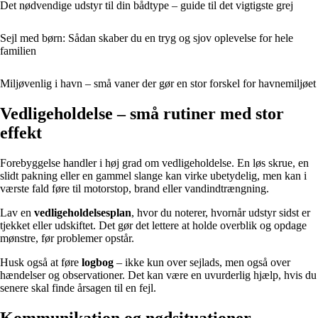
Det nødvendige udstyr til din bådtype – guide til det vigtigste grej
Sejl med børn: Sådan skaber du en tryg og sjov oplevelse for hele
familien
Miljøvenlig i havn – små vaner der gør en stor forskel for havnemiljøet
Vedligeholdelse – små rutiner med stor
effekt
Forebyggelse handler i høj grad om vedligeholdelse. En løs skrue, en
slidt pakning eller en gammel slange kan virke ubetydelig, men kan i
værste fald føre til motorstop, brand eller vandindtrængning.
Lav en
vedligeholdelsesplan
, hvor du noterer, hvornår udstyr sidst er
tjekket eller udskiftet. Det gør det lettere at holde overblik og opdage
mønstre, før problemer opstår.
Husk også at føre
logbog
– ikke kun over sejlads, men også over
hændelser og observationer. Det kan være en uvurderlig hjælp, hvis du
senere skal finde årsagen til en fejl.
Kommunikation og nødsituationer