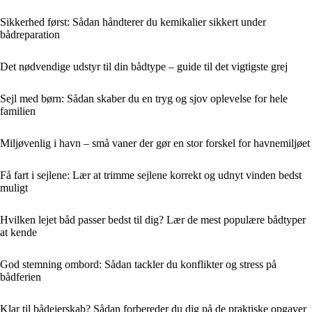
Sikkerhed først: Sådan håndterer du kemikalier sikkert under
bådreparation
Det nødvendige udstyr til din bådtype – guide til det vigtigste grej
Sejl med børn: Sådan skaber du en tryg og sjov oplevelse for hele
familien
Miljøvenlig i havn – små vaner der gør en stor forskel for havnemiljøet
Få fart i sejlene: Lær at trimme sejlene korrekt og udnyt vinden bedst
muligt
Hvilken lejet båd passer bedst til dig? Lær de mest populære bådtyper
at kende
God stemning ombord: Sådan tackler du konflikter og stress på
bådferien
Klar til bådejerskab? Sådan forbereder du dig på de praktiske opgaver