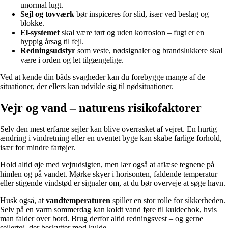
unormal lugt.
Sejl og tovværk
bør inspiceres for slid, især ved beslag og
blokke.
El-systemet
skal være tørt og uden korrosion – fugt er en
hyppig årsag til fejl.
Redningsudstyr
som veste, nødsignaler og brandslukkere skal
være i orden og let tilgængelige.
Ved at kende din båds svagheder kan du forebygge mange af de
situationer, der ellers kan udvikle sig til nødsituationer.
Vejr og vand – naturens risikofaktorer
Selv den mest erfarne sejler kan blive overrasket af vejret. En hurtig
ændring i vindretning eller en uventet byge kan skabe farlige forhold,
især for mindre fartøjer.
Hold altid øje med vejrudsigten, men lær også at aflæse tegnene på
himlen og på vandet. Mørke skyer i horisonten, faldende temperatur
eller stigende vindstød er signaler om, at du bør overveje at søge havn.
Husk også, at
vandtemperaturen
spiller en stor rolle for sikkerheden.
Selv på en varm sommerdag kan koldt vand føre til kuldechok, hvis
man falder over bord. Brug derfor altid redningsvest – og gerne
sejlertøj, der beskytter mod kulde.