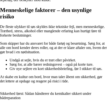
Menneskelige faktorer – den usynlige
risiko
De fleste ulykker til søs skyldes ikke tekniske fejl, men menneskelige.
Træthed, stress, alkohol eller manglende erfaring kan hurtigt føre til
forkerte beslutninger.
Som skipper har du ansvaret for både fartøj og besætning. Sørg for, at
alle om bord kender deres roller, og at der er klare aftaler om, hvem der
gør hvad i en nødsituation.
Undgå at sejle, hvis du er træt eller påvirket.
Sørg for, at alle bærer redningsvest – også på korte ture.
Giv nye sejlere en kort sikkerhedsbriefing, før I stikker til søs.
At skabe en kultur om bord, hvor man taler åbent om sikkerhed, gør
det lettere at opdage og reagere på risici i tide.
Sikkerhed først: Sådan håndterer du kemikalier sikkert under
bådreparation