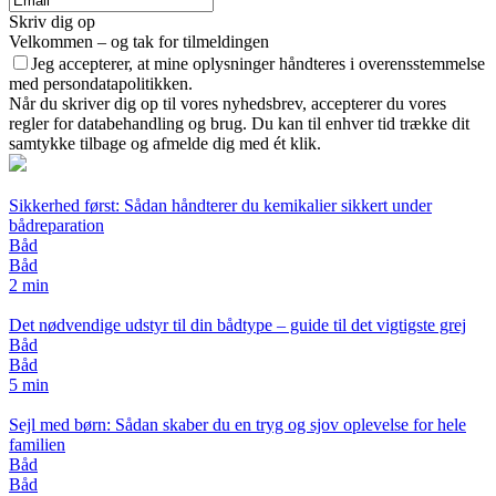
Skriv dig op
Velkommen – og tak for tilmeldingen
Jeg accepterer, at mine oplysninger håndteres i overensstemmelse
med persondatapolitikken.
Når du skriver dig op til vores nyhedsbrev, accepterer du vores
regler for databehandling og brug. Du kan til enhver tid trække dit
samtykke tilbage og afmelde dig med ét klik.
Sikkerhed først: Sådan håndterer du kemikalier sikkert under
bådreparation
Båd
Båd
2 min
Det nødvendige udstyr til din bådtype – guide til det vigtigste grej
Båd
Båd
5 min
Sejl med børn: Sådan skaber du en tryg og sjov oplevelse for hele
familien
Båd
Båd