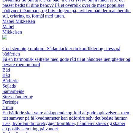
passer bedst til dine behov? Få et overblik over de mest populære
bådtyper i Danmark, og bliv klogere på, hvilken båd der matcher din
stil, erfaring og formål med turen.
Mabel Mikkelsen
Mabel
Mikkelsen
God stemning ombord: Sådan tackler du konflikter og stress på
bådferien
Få en harmonisk sejlferie med gode råd til at håndtere uenigheder og
bevare roen ombord
Båd
Båd
Bådferie
Sejlads
Samarbejde
Stresshåndtering
Ferietips
4 min
En bådferie skal være afslappende og fuld af gode oplevelser – men
tæt samvær på få kvadratmeter kan udfordre selv det bedste humør.
Læs, hvordan du forebygger konflikter, håndterer stress og skaber
en positiv stemning på vandet.