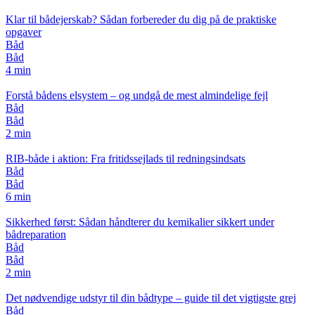
Klar til bådejerskab? Sådan forbereder du dig på de praktiske
opgaver
Båd
Båd
4 min
Forstå bådens elsystem – og undgå de mest almindelige fejl
Båd
Båd
2 min
RIB-både i aktion: Fra fritidssejlads til redningsindsats
Båd
Båd
6 min
Sikkerhed først: Sådan håndterer du kemikalier sikkert under
bådreparation
Båd
Båd
2 min
Det nødvendige udstyr til din bådtype – guide til det vigtigste grej
Båd