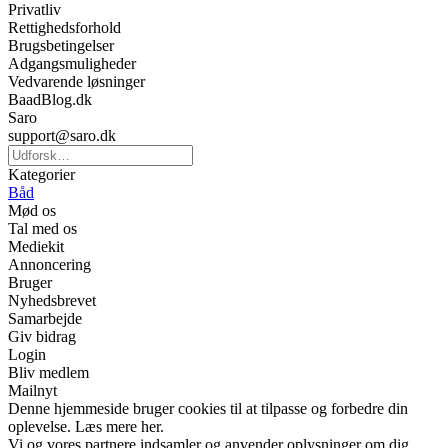
Privatliv
Rettighedsforhold
Brugsbetingelser
Adgangsmuligheder
Vedvarende løsninger
BaadBlog.dk
Saro
support@saro.dk
Kategorier
Båd
Mød os
Tal med os
Mediekit
Annoncering
Bruger
Nyhedsbrevet
Samarbejde
Giv bidrag
Login
Bliv medlem
Mailnyt
Denne hjemmeside bruger cookies til at tilpasse og forbedre din
oplevelse. Læs mere her.
Vi og vores partnere indsamler og anvender oplysninger om dig