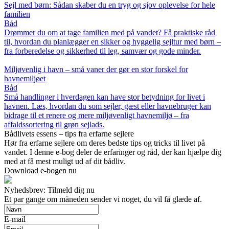
Sejl med børn: Sådan skaber du en tryg og sjov oplevelse for hele
familien
Båd
Drømmer du om at tage familien med på vandet? Få praktiske råd
til, hvordan du planlægger en sikker og hyggelig sejltur med børn –
fra forberedelse og sikkerhed til leg, samvær og gode minder.
Miljøvenlig i havn – små vaner der gør en stor forskel for
havnemiljøet
Båd
Små handlinger i hverdagen kan have stor betydning for livet i
havnen. Læs, hvordan du som sejler, gæst eller havnebruger kan
bidrage til et renere og mere miljøvenligt havnemiljø – fra
affaldssortering til grøn sejlads.
Bådlivets essens – tips fra erfarne sejlere
Hør fra erfarne sejlere om deres bedste tips og tricks til livet på
vandet. I denne e-bog deler de erfaringer og råd, der kan hjælpe dig
med at få mest muligt ud af dit bådliv.
Download e-bogen nu
Nyhedsbrev: Tilmeld dig nu
Et par gange om måneden sender vi noget, du vil få glæde af.
E-mail