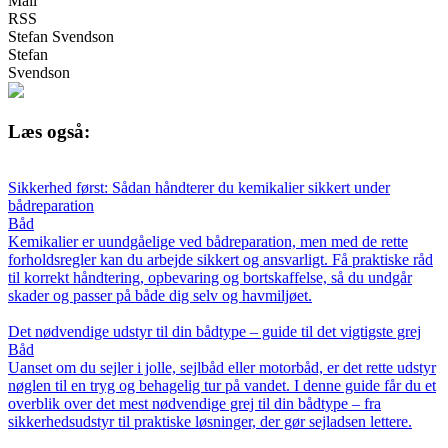
Mail
RSS
Stefan Svendson
Stefan
Svendson
Læs også:
Sikkerhed først: Sådan håndterer du kemikalier sikkert under
bådreparation
Båd
Kemikalier er uundgåelige ved bådreparation, men med de rette
forholdsregler kan du arbejde sikkert og ansvarligt. Få praktiske råd
til korrekt håndtering, opbevaring og bortskaffelse, så du undgår
skader og passer på både dig selv og havmiljøet.
Det nødvendige udstyr til din bådtype – guide til det vigtigste grej
Båd
Uanset om du sejler i jolle, sejlbåd eller motorbåd, er det rette udstyr
nøglen til en tryg og behagelig tur på vandet. I denne guide får du et
overblik over det mest nødvendige grej til din bådtype – fra
sikkerhedsudstyr til praktiske løsninger, der gør sejladsen lettere.