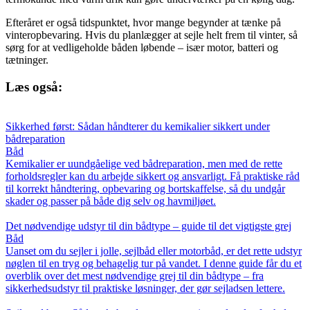
Efteråret er også tidspunktet, hvor mange begynder at tænke på
vinteropbevaring. Hvis du planlægger at sejle helt frem til vinter, så
sørg for at vedligeholde båden løbende – især motor, batteri og
tætninger.
Læs også:
Sikkerhed først: Sådan håndterer du kemikalier sikkert under
bådreparation
Båd
Kemikalier er uundgåelige ved bådreparation, men med de rette
forholdsregler kan du arbejde sikkert og ansvarligt. Få praktiske råd
til korrekt håndtering, opbevaring og bortskaffelse, så du undgår
skader og passer på både dig selv og havmiljøet.
Det nødvendige udstyr til din bådtype – guide til det vigtigste grej
Båd
Uanset om du sejler i jolle, sejlbåd eller motorbåd, er det rette udstyr
nøglen til en tryg og behagelig tur på vandet. I denne guide får du et
overblik over det mest nødvendige grej til din bådtype – fra
sikkerhedsudstyr til praktiske løsninger, der gør sejladsen lettere.