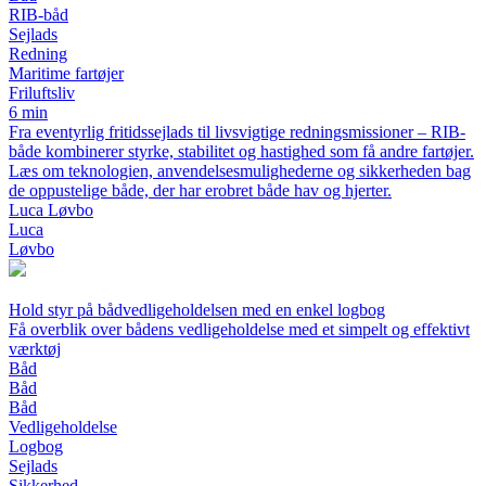
RIB-båd
Sejlads
Redning
Maritime fartøjer
Friluftsliv
6 min
Fra eventyrlig fritidssejlads til livsvigtige redningsmissioner – RIB-
både kombinerer styrke, stabilitet og hastighed som få andre fartøjer.
Læs om teknologien, anvendelsesmulighederne og sikkerheden bag
de oppustelige både, der har erobret både hav og hjerter.
Luca Løvbo
Luca
Løvbo
Hold styr på bådvedligeholdelsen med en enkel logbog
Få overblik over bådens vedligeholdelse med et simpelt og effektivt
værktøj
Båd
Båd
Båd
Vedligeholdelse
Logbog
Sejlads
Sikkerhed