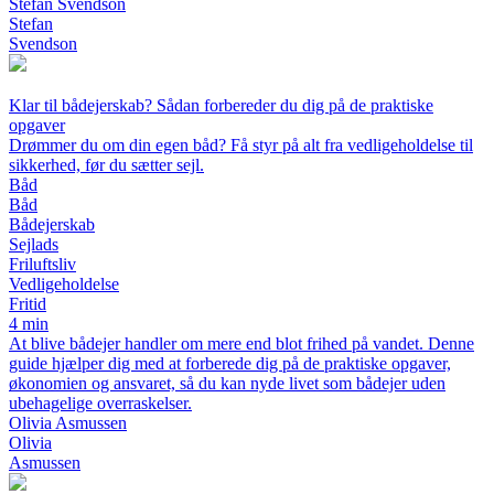
Stefan Svendson
Stefan
Svendson
Klar til bådejerskab? Sådan forbereder du dig på de praktiske
opgaver
Drømmer du om din egen båd? Få styr på alt fra vedligeholdelse til
sikkerhed, før du sætter sejl.
Båd
Båd
Bådejerskab
Sejlads
Friluftsliv
Vedligeholdelse
Fritid
4 min
At blive bådejer handler om mere end blot frihed på vandet. Denne
guide hjælper dig med at forberede dig på de praktiske opgaver,
økonomien og ansvaret, så du kan nyde livet som bådejer uden
ubehagelige overraskelser.
Olivia Asmussen
Olivia
Asmussen