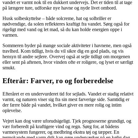
vandet er varmt nok til en dukkert undervejs. Det er tiden til at tage
på længere ture, udforske nye havne og nyde livet ombord.
Husk solbeskyttelse – både solcreme, hat og solbriller er
nødvendige, da solen reflekteres kraftigt fra vandet. Sørg også for
rigeligt med vand og let mad, så du kan holde energien oppe i
varmen.
Sommeren byder på mange sociale aktiviteter i havnene, men også
travlhed. Kom tidligt, hvis du vil sikre dig en god plads, og vis
hensyn til andre sejlere. Overvej også at sejle tidligt om morgenen
eller sent på aftenen, hvor vinden ofte er roligere, og lyset er særligt
smukt.
Efterår: Farver, ro og forberedelse
Efteråret er en undervurderet tid for sejlads. Vandet er stadig relativt
varmt, og naturen viser sig fra sin mest farverige side. Samtidig er
der færre både på vandet, hvilket giver en mere rolig og intim
oplevelse.
Vejret kan dog være uforudsigeligt. Tjek prognoserne grundigt, og
vær forberedt på kraftigere vind og regn. Sørg for, at bådens
varmesystem fungerer, og medbring ekstra tøj og tæpper. En
termokande med varm drik kan gøre underværker på en kølig dag.