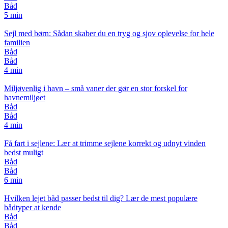
Båd
5 min
Sejl med børn: Sådan skaber du en tryg og sjov oplevelse for hele
familien
Båd
Båd
4 min
Miljøvenlig i havn – små vaner der gør en stor forskel for
havnemiljøet
Båd
Båd
4 min
Få fart i sejlene: Lær at trimme sejlene korrekt og udnyt vinden
bedst muligt
Båd
Båd
6 min
Hvilken lejet båd passer bedst til dig? Lær de mest populære
bådtyper at kende
Båd
Båd