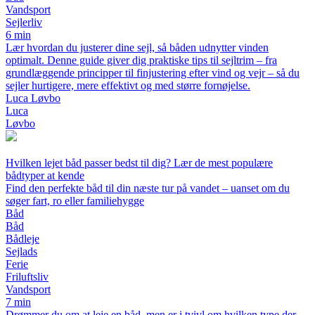
Vandsport
Sejlerliv
6 min
Lær hvordan du justerer dine sejl, så båden udnytter vinden
optimalt. Denne guide giver dig praktiske tips til sejltrim – fra
grundlæggende principper til finjustering efter vind og vejr – så du
sejler hurtigere, mere effektivt og med større fornøjelse.
Luca Løvbo
Luca
Løvbo
Hvilken lejet båd passer bedst til dig? Lær de mest populære
bådtyper at kende
Find den perfekte båd til din næste tur på vandet – uanset om du
søger fart, ro eller familiehygge
Båd
Båd
Bådleje
Sejlads
Ferie
Friluftsliv
Vandsport
7 min
Drømmer du om at leje en båd, men er i tvivl om hvilken type der