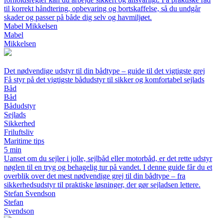
til korrekt håndtering, opbevaring og bortskaffelse, så du undgår
skader og passer på både dig selv og havmiljøet.
Mabel Mikkelsen
Mabel
Mikkelsen
Det nødvendige udstyr til din bådtype – guide til det vigtigste grej
Få styr på det vigtigste bådudstyr til sikker og komfortabel sejlads
Båd
Båd
Bådudstyr
Sejlads
Sikkerhed
Friluftsliv
Maritime tips
5 min
Uanset om du sejler i jolle, sejlbåd eller motorbåd, er det rette udstyr
nøglen til en tryg og behagelig tur på vandet. I denne guide får du et
overblik over det mest nødvendige grej til din bådtype – fra
sikkerhedsudstyr til praktiske løsninger, der gør sejladsen lettere.
Stefan Svendson
Stefan
Svendson