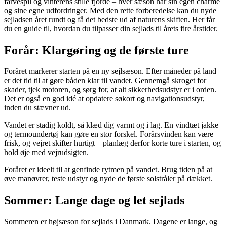
farvespil og vinterens stille fjorde – hver sæson har sin egen charme
og sine egne udfordringer. Med den rette forberedelse kan du nyde
sejladsen året rundt og få det bedste ud af naturens skiften. Her får
du en guide til, hvordan du tilpasser din sejlads til årets fire årstider.
Forår: Klargøring og de første ture
Foråret markerer starten på en ny sejlsæson. Efter måneder på land
er det tid til at gøre båden klar til vandet. Gennemgå skroget for
skader, tjek motoren, og sørg for, at alt sikkerhedsudstyr er i orden.
Det er også en god idé at opdatere søkort og navigationsudstyr,
inden du stævner ud.
Vandet er stadig koldt, så klæd dig varmt og i lag. En vindtæt jakke
og termoundertøj kan gøre en stor forskel. Forårsvinden kan være
frisk, og vejret skifter hurtigt – planlæg derfor korte ture i starten, og
hold øje med vejrudsigten.
Foråret er ideelt til at genfinde rytmen på vandet. Brug tiden på at
øve manøvrer, teste udstyr og nyde de første solstråler på dækket.
Sommer: Lange dage og let sejlads
Sommeren er højsæson for sejlads i Danmark. Dagene er lange, og