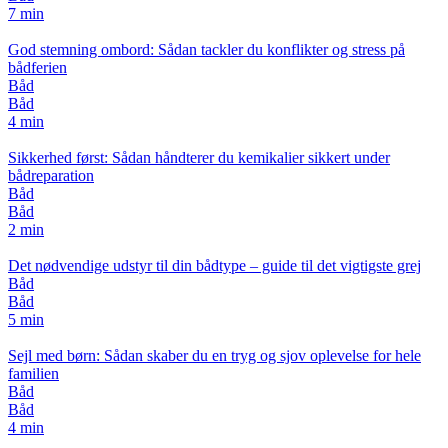
7 min
God stemning ombord: Sådan tackler du konflikter og stress på
bådferien
Båd
Båd
4 min
Sikkerhed først: Sådan håndterer du kemikalier sikkert under
bådreparation
Båd
Båd
2 min
Det nødvendige udstyr til din bådtype – guide til det vigtigste grej
Båd
Båd
5 min
Sejl med børn: Sådan skaber du en tryg og sjov oplevelse for hele
familien
Båd
Båd
4 min