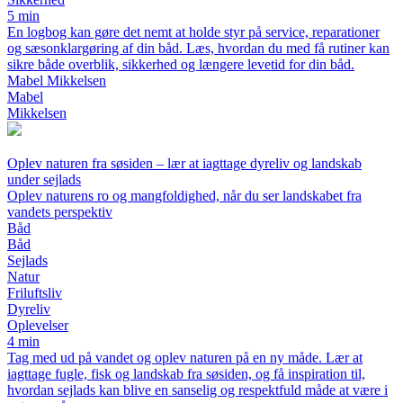
5 min
En logbog kan gøre det nemt at holde styr på service, reparationer
og sæsonklargøring af din båd. Læs, hvordan du med få rutiner kan
sikre både overblik, sikkerhed og længere levetid for din båd.
Mabel Mikkelsen
Mabel
Mikkelsen
Oplev naturen fra søsiden – lær at iagttage dyreliv og landskab
under sejlads
Oplev naturens ro og mangfoldighed, når du ser landskabet fra
vandets perspektiv
Båd
Båd
Sejlads
Natur
Friluftsliv
Dyreliv
Oplevelser
4 min
Tag med ud på vandet og oplev naturen på en ny måde. Lær at
iagttage fugle, fisk og landskab fra søsiden, og få inspiration til,
hvordan sejlads kan blive en sanselig og respektfuld måde at være i