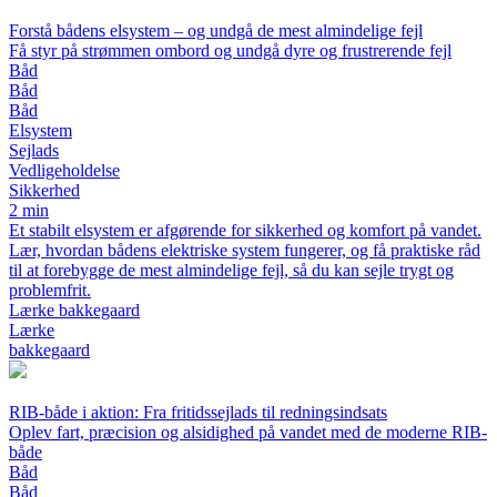
Forstå bådens elsystem – og undgå de mest almindelige fejl
Få styr på strømmen ombord og undgå dyre og frustrerende fejl
Båd
Båd
Båd
Elsystem
Sejlads
Vedligeholdelse
Sikkerhed
2 min
Et stabilt elsystem er afgørende for sikkerhed og komfort på vandet.
Lær, hvordan bådens elektriske system fungerer, og få praktiske råd
til at forebygge de mest almindelige fejl, så du kan sejle trygt og
problemfrit.
Lærke bakkegaard
Lærke
bakkegaard
RIB-både i aktion: Fra fritidssejlads til redningsindsats
Oplev fart, præcision og alsidighed på vandet med de moderne RIB-
både
Båd
Båd