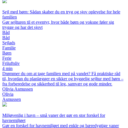
Sejl med børn: Sådan skaber du en tryg og sjov oplevelse for hele
familien
Gør sejlturen til et eventyr, hvor både børn og voksne føler sig
trygge og har det sjovt
Båd
Båd
Sejlads
Familie
Børn
Ferie
Friluftsliv
4 min
Drømmer du om at tage familien med på vandet? Få praktiske råd
til, hvordan du planlægger en sikker og hyggelig sejltur med børn –
fra forberedelse og sikkerhed til leg, samvær og gode minder.
Olivia Asmussen
Olivia
Asmussen
Miljøvenlig i havn – små vaner der gør en stor forskel for
havnemiljøet
Gør en forskel for havnemiljøet med enkle og bæredygtige vaner