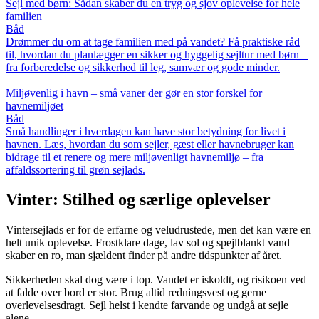
Sejl med børn: Sådan skaber du en tryg og sjov oplevelse for hele
familien
Båd
Drømmer du om at tage familien med på vandet? Få praktiske råd
til, hvordan du planlægger en sikker og hyggelig sejltur med børn –
fra forberedelse og sikkerhed til leg, samvær og gode minder.
Miljøvenlig i havn – små vaner der gør en stor forskel for
havnemiljøet
Båd
Små handlinger i hverdagen kan have stor betydning for livet i
havnen. Læs, hvordan du som sejler, gæst eller havnebruger kan
bidrage til et renere og mere miljøvenligt havnemiljø – fra
affaldssortering til grøn sejlads.
Vinter: Stilhed og særlige oplevelser
Vintersejlads er for de erfarne og veludrustede, men det kan være en
helt unik oplevelse. Frostklare dage, lav sol og spejlblankt vand
skaber en ro, man sjældent finder på andre tidspunkter af året.
Sikkerheden skal dog være i top. Vandet er iskoldt, og risikoen ved
at falde over bord er stor. Brug altid redningsvest og gerne
overlevelsesdragt. Sejl helst i kendte farvande og undgå at sejle
alene.