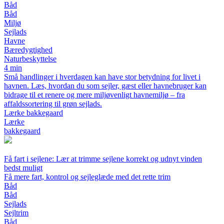
Båd
Båd
Miljø
Sejlads
Havne
Bæredygtighed
Naturbeskyttelse
4 min
Små handlinger i hverdagen kan have stor betydning for livet i
havnen. Læs, hvordan du som sejler, gæst eller havnebruger kan
bidrage til et renere og mere miljøvenligt havnemiljø – fra
affaldssortering til grøn sejlads.
Lærke bakkegaard
Lærke
bakkegaard
Få fart i sejlene: Lær at trimme sejlene korrekt og udnyt vinden
bedst muligt
Få mere fart, kontrol og sejleglæde med det rette trim
Båd
Båd
Sejlads
Sejltrim
Båd