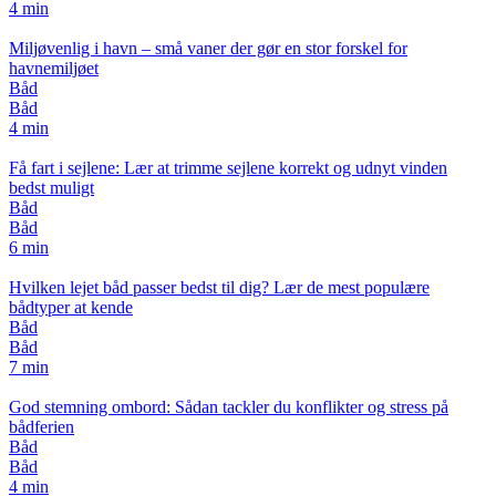
4 min
Miljøvenlig i havn – små vaner der gør en stor forskel for
havnemiljøet
Båd
Båd
4 min
Få fart i sejlene: Lær at trimme sejlene korrekt og udnyt vinden
bedst muligt
Båd
Båd
6 min
Hvilken lejet båd passer bedst til dig? Lær de mest populære
bådtyper at kende
Båd
Båd
7 min
God stemning ombord: Sådan tackler du konflikter og stress på
bådferien
Båd
Båd
4 min