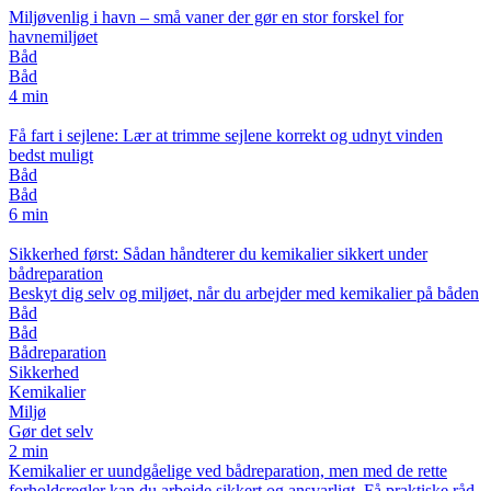
Miljøvenlig i havn – små vaner der gør en stor forskel for
havnemiljøet
Båd
Båd
4 min
Få fart i sejlene: Lær at trimme sejlene korrekt og udnyt vinden
bedst muligt
Båd
Båd
6 min
Sikkerhed først: Sådan håndterer du kemikalier sikkert under
bådreparation
Beskyt dig selv og miljøet, når du arbejder med kemikalier på båden
Båd
Båd
Bådreparation
Sikkerhed
Kemikalier
Miljø
Gør det selv
2 min
Kemikalier er uundgåelige ved bådreparation, men med de rette
forholdsregler kan du arbejde sikkert og ansvarligt. Få praktiske råd