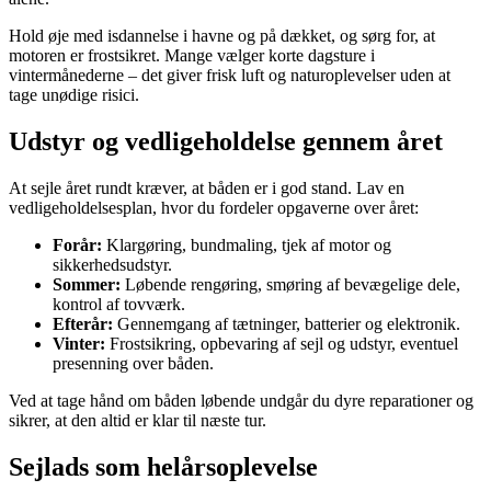
Hold øje med isdannelse i havne og på dækket, og sørg for, at
motoren er frostsikret. Mange vælger korte dagsture i
vintermånederne – det giver frisk luft og naturoplevelser uden at
tage unødige risici.
Udstyr og vedligeholdelse gennem året
At sejle året rundt kræver, at båden er i god stand. Lav en
vedligeholdelsesplan, hvor du fordeler opgaverne over året:
Forår:
Klargøring, bundmaling, tjek af motor og
sikkerhedsudstyr.
Sommer:
Løbende rengøring, smøring af bevægelige dele,
kontrol af tovværk.
Efterår:
Gennemgang af tætninger, batterier og elektronik.
Vinter:
Frostsikring, opbevaring af sejl og udstyr, eventuel
presenning over båden.
Ved at tage hånd om båden løbende undgår du dyre reparationer og
sikrer, at den altid er klar til næste tur.
Sejlads som helårsoplevelse