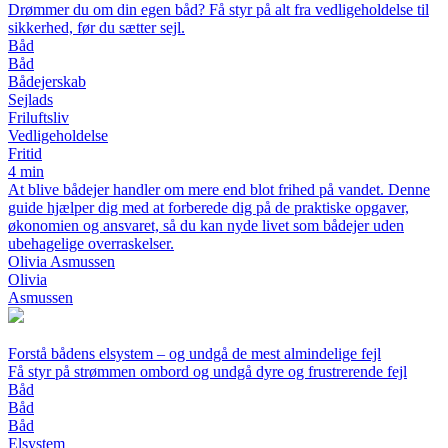
Drømmer du om din egen båd? Få styr på alt fra vedligeholdelse til
sikkerhed, før du sætter sejl.
Båd
Båd
Bådejerskab
Sejlads
Friluftsliv
Vedligeholdelse
Fritid
4 min
At blive bådejer handler om mere end blot frihed på vandet. Denne
guide hjælper dig med at forberede dig på de praktiske opgaver,
økonomien og ansvaret, så du kan nyde livet som bådejer uden
ubehagelige overraskelser.
Olivia Asmussen
Olivia
Asmussen
Forstå bådens elsystem – og undgå de mest almindelige fejl
Få styr på strømmen ombord og undgå dyre og frustrerende fejl
Båd
Båd
Båd
Elsystem