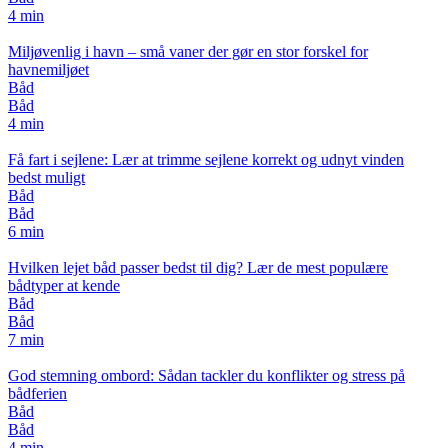
4 min
Miljøvenlig i havn – små vaner der gør en stor forskel for
havnemiljøet
Båd
Båd
4 min
Få fart i sejlene: Lær at trimme sejlene korrekt og udnyt vinden
bedst muligt
Båd
Båd
6 min
Hvilken lejet båd passer bedst til dig? Lær de mest populære
bådtyper at kende
Båd
Båd
7 min
God stemning ombord: Sådan tackler du konflikter og stress på
bådferien
Båd
Båd
4 min