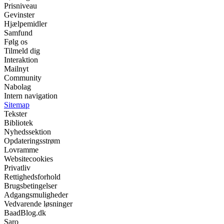
Prisniveau
Gevinster
Hjælpemidler
Samfund
Følg os
Tilmeld dig
Interaktion
Mailnyt
Community
Nabolag
Intern navigation
Sitemap
Tekster
Bibliotek
Nyhedssektion
Opdateringsstrøm
Lovramme
Websitecookies
Privatliv
Rettighedsforhold
Brugsbetingelser
Adgangsmuligheder
Vedvarende løsninger
BaadBlog.dk
Saro