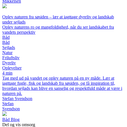
Mikkelsen
Oplev naturen fra søsiden – lær at iagttage dyreliv og landskab
under sejlads
Oplev naturens ro og mangfoldighed, når du ser landskabet fra
vandets perspektiv
Båd
Båd
Sejlads
Natur
Friluftsliv
Dyreliv
Oplevelser
4 min
Tag med ud på vandet og oplev naturen på en ny måde. Lær at
iagttage fugle, fisk og landskab fra søsiden, og få inspiration til,
hvordan sejlads kan blive en sanselig og respektfuld måde at være i
naturen på.
Stefan Svendson
Stefan
Svendson
Båd Blog
Del og vis omsorg