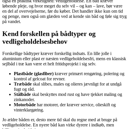
også en praktisk virkelighed: vedligeholdelse. En båd kræver
løbende pleje, og hvor meget du selv vil – og kan – lave, bør være
en del af overvejelserne, før du køber. Det handler ikke kun om tid
og penge, men også om glæden ved at kende sin båd og føle sig tryg
på vandet.
Kend forskellen på bådtyper og
vedligeholdelsesbehov
Forskellige bådtyper kræver forskellig indsats. En lille jolle i
aluminium eller plast er næsten vedligeholdelsesfri, mens en klassisk
sejlbåd i træ kan være et helt fritidsprojekt i sig selv.
Plastbåde (glasfiber)
kræver primært rengøring, polering og
kontrol af gelcoat for revner.
Træbåde
skal slibes, males og olieres jævnligt for at undgå
fugt og råd.
Stålbåde
skal beskyttes mod rust og have tjekket maling og
zinkanoder.
Motorbåde
har motorer, der kræver service, olieskift og
vinterklargøring.
Jo ældre båden er, desto mere tid skal du regne med at bruge på
vedligeholdelse. En nyere båd kan virke dyrere i indkøb, men