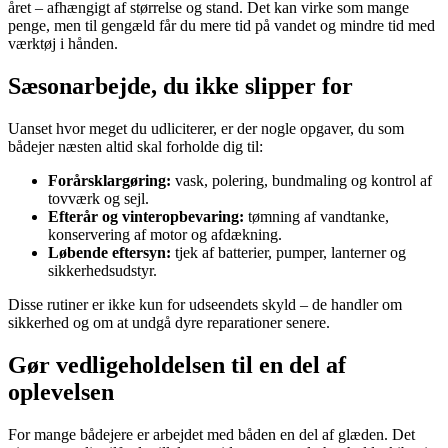
året – afhængigt af størrelse og stand. Det kan virke som mange
penge, men til gengæld får du mere tid på vandet og mindre tid med
værktøj i hånden.
Sæsonarbejde, du ikke slipper for
Uanset hvor meget du udliciterer, er der nogle opgaver, du som
bådejer næsten altid skal forholde dig til:
Forårsklargøring:
vask, polering, bundmaling og kontrol af
tovværk og sejl.
Efterår og vinteropbevaring:
tømning af vandtanke,
konservering af motor og afdækning.
Løbende eftersyn:
tjek af batterier, pumper, lanterner og
sikkerhedsudstyr.
Disse rutiner er ikke kun for udseendets skyld – de handler om
sikkerhed og om at undgå dyre reparationer senere.
Gør vedligeholdelsen til en del af
oplevelsen
For mange bådejere er arbejdet med båden en del af glæden. Det