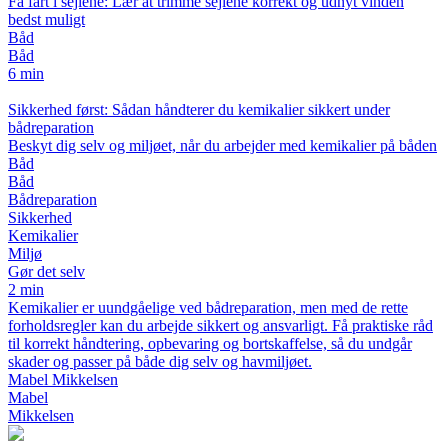
Få fart i sejlene: Lær at trimme sejlene korrekt og udnyt vinden
bedst muligt
Båd
Båd
6 min
Sikkerhed først: Sådan håndterer du kemikalier sikkert under
bådreparation
Beskyt dig selv og miljøet, når du arbejder med kemikalier på båden
Båd
Båd
Bådreparation
Sikkerhed
Kemikalier
Miljø
Gør det selv
2 min
Kemikalier er uundgåelige ved bådreparation, men med de rette
forholdsregler kan du arbejde sikkert og ansvarligt. Få praktiske råd
til korrekt håndtering, opbevaring og bortskaffelse, så du undgår
skader og passer på både dig selv og havmiljøet.
Mabel Mikkelsen
Mabel
Mikkelsen