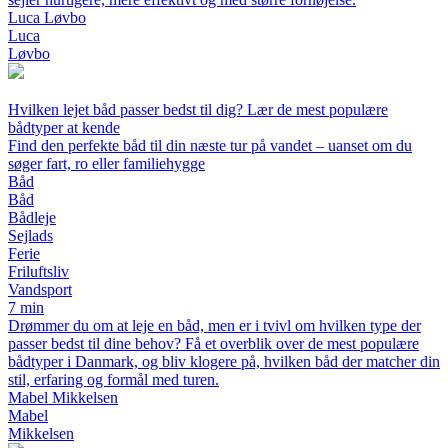
Luca Løvbo
Luca
Løvbo
Hvilken lejet båd passer bedst til dig? Lær de mest populære
bådtyper at kende
Find den perfekte båd til din næste tur på vandet – uanset om du
søger fart, ro eller familiehygge
Båd
Båd
Bådleje
Sejlads
Ferie
Friluftsliv
Vandsport
7 min
Drømmer du om at leje en båd, men er i tvivl om hvilken type der
passer bedst til dine behov? Få et overblik over de mest populære
bådtyper i Danmark, og bliv klogere på, hvilken båd der matcher din
stil, erfaring og formål med turen.
Mabel Mikkelsen
Mabel
Mikkelsen