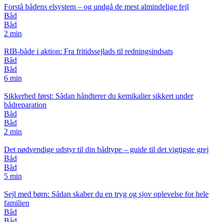
Forstå bådens elsystem – og undgå de mest almindelige fejl
Båd
Båd
2 min
RIB-både i aktion: Fra fritidssejlads til redningsindsats
Båd
Båd
6 min
Sikkerhed først: Sådan håndterer du kemikalier sikkert under
bådreparation
Båd
Båd
2 min
Det nødvendige udstyr til din bådtype – guide til det vigtigste grej
Båd
Båd
5 min
Sejl med børn: Sådan skaber du en tryg og sjov oplevelse for hele
familien
Båd
Båd