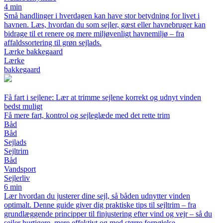
4 min
Små handlinger i hverdagen kan have stor betydning for livet i
havnen. Læs, hvordan du som sejler, gæst eller havnebruger kan
bidrage til et renere og mere miljøvenligt havnemiljø – fra
affaldssortering til grøn sejlads.
Lærke bakkegaard
Lærke
bakkegaard
Få fart i sejlene: Lær at trimme sejlene korrekt og udnyt vinden
bedst muligt
Få mere fart, kontrol og sejleglæde med det rette trim
Båd
Båd
Sejlads
Sejltrim
Båd
Vandsport
Sejlerliv
6 min
Lær hvordan du justerer dine sejl, så båden udnytter vinden
optimalt. Denne guide giver dig praktiske tips til sejltrim – fra
grundlæggende principper til finjustering efter vind og vejr – så du
sejler hurtigere, mere effektivt og med større fornøjelse.