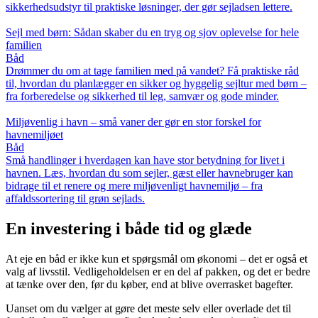
sikkerhedsudstyr til praktiske løsninger, der gør sejladsen lettere.
Sejl med børn: Sådan skaber du en tryg og sjov oplevelse for hele
familien
Båd
Drømmer du om at tage familien med på vandet? Få praktiske råd
til, hvordan du planlægger en sikker og hyggelig sejltur med børn –
fra forberedelse og sikkerhed til leg, samvær og gode minder.
Miljøvenlig i havn – små vaner der gør en stor forskel for
havnemiljøet
Båd
Små handlinger i hverdagen kan have stor betydning for livet i
havnen. Læs, hvordan du som sejler, gæst eller havnebruger kan
bidrage til et renere og mere miljøvenligt havnemiljø – fra
affaldssortering til grøn sejlads.
En investering i både tid og glæde
At eje en båd er ikke kun et spørgsmål om økonomi – det er også et
valg af livsstil. Vedligeholdelsen er en del af pakken, og det er bedre
at tænke over den, før du køber, end at blive overrasket bagefter.
Uanset om du vælger at gøre det meste selv eller overlade det til