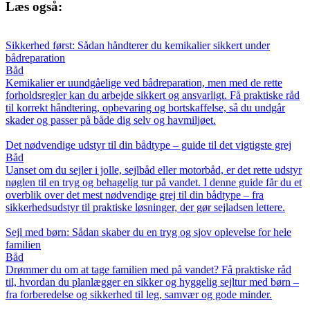
Læs også:
Sikkerhed først: Sådan håndterer du kemikalier sikkert under
bådreparation
Båd
Kemikalier er uundgåelige ved bådreparation, men med de rette
forholdsregler kan du arbejde sikkert og ansvarligt. Få praktiske råd
til korrekt håndtering, opbevaring og bortskaffelse, så du undgår
skader og passer på både dig selv og havmiljøet.
Det nødvendige udstyr til din bådtype – guide til det vigtigste grej
Båd
Uanset om du sejler i jolle, sejlbåd eller motorbåd, er det rette udstyr
nøglen til en tryg og behagelig tur på vandet. I denne guide får du et
overblik over det mest nødvendige grej til din bådtype – fra
sikkerhedsudstyr til praktiske løsninger, der gør sejladsen lettere.
Sejl med børn: Sådan skaber du en tryg og sjov oplevelse for hele
familien
Båd
Drømmer du om at tage familien med på vandet? Få praktiske råd
til, hvordan du planlægger en sikker og hyggelig sejltur med børn –
fra forberedelse og sikkerhed til leg, samvær og gode minder.