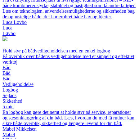
både kombinerer styrke, stabilitet og hastighed som få andre fartøjer.
Læs om teknologien, anvendelsesmulighederne og sikkerheden bag
de oppustelige både, der har erobret både hav og hjerter.
Luca Løvbo
Luca
Løvbo
Hold styr på bådvedligeholdelsen med en enkel logbog
Få overblik over bådens vedligeholdelse med et simpelt og effektivt
værktøj
Båd
Båd
Båd
Vedligeholdelse
Logbog
Sejlads
Sikkerhed
5 min
En logbog kan gøre det nemt at holde styr på service, reparationer
og sæsonklargøring af din båd. Læs, hvordan du med få rutiner kan
sikre både overblik, sikkerhed og længere levetid for din båd.
Mabel Mikkelsen
Mabel