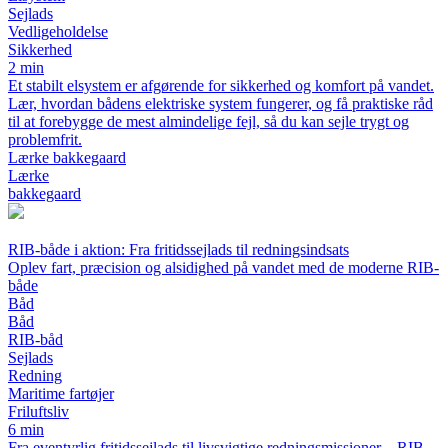
Sejlads
Vedligeholdelse
Sikkerhed
2 min
Et stabilt elsystem er afgørende for sikkerhed og komfort på vandet.
Lær, hvordan bådens elektriske system fungerer, og få praktiske råd
til at forebygge de mest almindelige fejl, så du kan sejle trygt og
problemfrit.
Lærke bakkegaard
Lærke
bakkegaard
RIB-både i aktion: Fra fritidssejlads til redningsindsats
Oplev fart, præcision og alsidighed på vandet med de moderne RIB-
både
Båd
Båd
RIB-båd
Sejlads
Redning
Maritime fartøjer
Friluftsliv
6 min
Fra eventyrlig fritidssejlads til livsvigtige redningsmissioner – RIB-