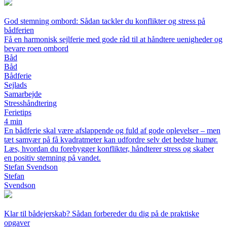
God stemning ombord: Sådan tackler du konflikter og stress på
bådferien
Få en harmonisk sejlferie med gode råd til at håndtere uenigheder og
bevare roen ombord
Båd
Båd
Bådferie
Sejlads
Samarbejde
Stresshåndtering
Ferietips
4 min
En bådferie skal være afslappende og fuld af gode oplevelser – men
tæt samvær på få kvadratmeter kan udfordre selv det bedste humør.
Læs, hvordan du forebygger konflikter, håndterer stress og skaber
en positiv stemning på vandet.
Stefan Svendson
Stefan
Svendson
Klar til bådejerskab? Sådan forbereder du dig på de praktiske
opgaver