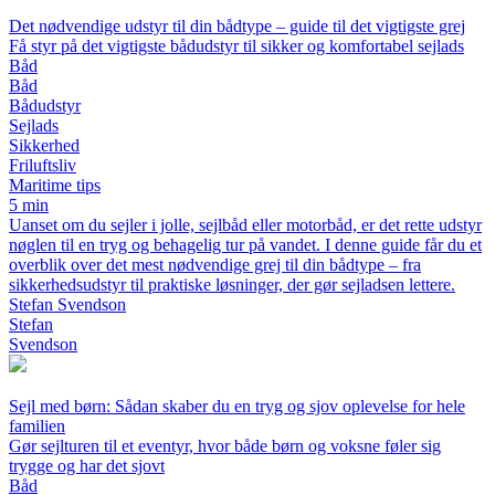
Det nødvendige udstyr til din bådtype – guide til det vigtigste grej
Få styr på det vigtigste bådudstyr til sikker og komfortabel sejlads
Båd
Båd
Bådudstyr
Sejlads
Sikkerhed
Friluftsliv
Maritime tips
5 min
Uanset om du sejler i jolle, sejlbåd eller motorbåd, er det rette udstyr
nøglen til en tryg og behagelig tur på vandet. I denne guide får du et
overblik over det mest nødvendige grej til din bådtype – fra
sikkerhedsudstyr til praktiske løsninger, der gør sejladsen lettere.
Stefan Svendson
Stefan
Svendson
Sejl med børn: Sådan skaber du en tryg og sjov oplevelse for hele
familien
Gør sejlturen til et eventyr, hvor både børn og voksne føler sig
trygge og har det sjovt
Båd