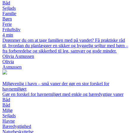
Båd
Sejlads
Familie
Børn
Ferie
Friluftsliv
4 min
Drømmer du om at tage familien med på vandet? Få praktiske råd
til, hvordan du planlægger en sikker og hyggelig sejltur med børn –
fra forberedelse og sikkerhed til leg, samvær og gode minder.
Olivia Asmussen
Olivia
Asmussen
Miljøvenlig i havn – små vaner der gør en stor forskel for
havnemiljøet
Gør en forskel for havnemiljøet med enkle og bæredygtige vaner
Båd
Båd
Miljø
Sejlads
Havne
Bæredygtighed
Naturbeskyttelse