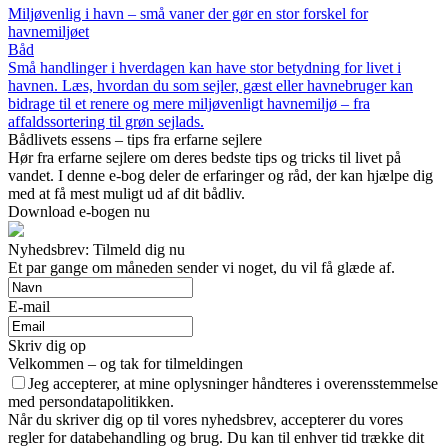
Miljøvenlig i havn – små vaner der gør en stor forskel for
havnemiljøet
Båd
Små handlinger i hverdagen kan have stor betydning for livet i
havnen. Læs, hvordan du som sejler, gæst eller havnebruger kan
bidrage til et renere og mere miljøvenligt havnemiljø – fra
affaldssortering til grøn sejlads.
Bådlivets essens – tips fra erfarne sejlere
Hør fra erfarne sejlere om deres bedste tips og tricks til livet på
vandet. I denne e-bog deler de erfaringer og råd, der kan hjælpe dig
med at få mest muligt ud af dit bådliv.
Download e-bogen nu
Nyhedsbrev: Tilmeld dig nu
Et par gange om måneden sender vi noget, du vil få glæde af.
E-mail
Skriv dig op
Velkommen – og tak for tilmeldingen
Jeg accepterer, at mine oplysninger håndteres i overensstemmelse
med persondatapolitikken.
Når du skriver dig op til vores nyhedsbrev, accepterer du vores
regler for databehandling og brug. Du kan til enhver tid trække dit