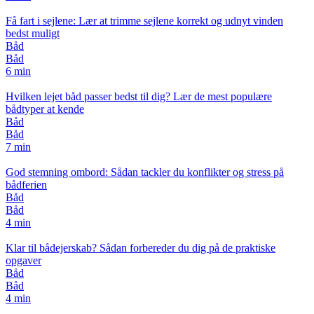
Få fart i sejlene: Lær at trimme sejlene korrekt og udnyt vinden
bedst muligt
Båd
Båd
6 min
Hvilken lejet båd passer bedst til dig? Lær de mest populære
bådtyper at kende
Båd
Båd
7 min
God stemning ombord: Sådan tackler du konflikter og stress på
bådferien
Båd
Båd
4 min
Klar til bådejerskab? Sådan forbereder du dig på de praktiske
opgaver
Båd
Båd
4 min