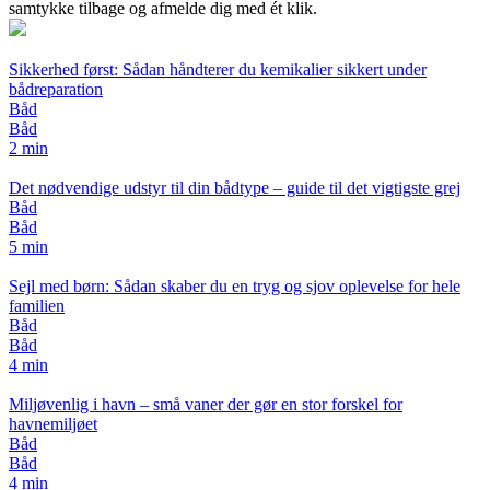
samtykke tilbage og afmelde dig med ét klik.
Sikkerhed først: Sådan håndterer du kemikalier sikkert under
bådreparation
Båd
Båd
2 min
Det nødvendige udstyr til din bådtype – guide til det vigtigste grej
Båd
Båd
5 min
Sejl med børn: Sådan skaber du en tryg og sjov oplevelse for hele
familien
Båd
Båd
4 min
Miljøvenlig i havn – små vaner der gør en stor forskel for
havnemiljøet
Båd
Båd
4 min