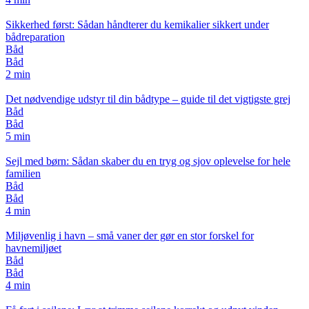
Sikkerhed først: Sådan håndterer du kemikalier sikkert under
bådreparation
Båd
Båd
2 min
Det nødvendige udstyr til din bådtype – guide til det vigtigste grej
Båd
Båd
5 min
Sejl med børn: Sådan skaber du en tryg og sjov oplevelse for hele
familien
Båd
Båd
4 min
Miljøvenlig i havn – små vaner der gør en stor forskel for
havnemiljøet
Båd
Båd
4 min