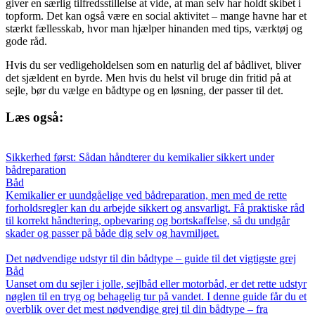
giver en særlig tilfredsstillelse at vide, at man selv har holdt skibet i
topform. Det kan også være en social aktivitet – mange havne har et
stærkt fællesskab, hvor man hjælper hinanden med tips, værktøj og
gode råd.
Hvis du ser vedligeholdelsen som en naturlig del af bådlivet, bliver
det sjældent en byrde. Men hvis du helst vil bruge din fritid på at
sejle, bør du vælge en bådtype og en løsning, der passer til det.
Læs også:
Sikkerhed først: Sådan håndterer du kemikalier sikkert under
bådreparation
Båd
Kemikalier er uundgåelige ved bådreparation, men med de rette
forholdsregler kan du arbejde sikkert og ansvarligt. Få praktiske råd
til korrekt håndtering, opbevaring og bortskaffelse, så du undgår
skader og passer på både dig selv og havmiljøet.
Det nødvendige udstyr til din bådtype – guide til det vigtigste grej
Båd
Uanset om du sejler i jolle, sejlbåd eller motorbåd, er det rette udstyr
nøglen til en tryg og behagelig tur på vandet. I denne guide får du et
overblik over det mest nødvendige grej til din bådtype – fra