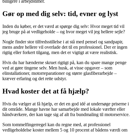
billigere i arbejdstimer.
Gør op med dig selv: tid, evner og lyst
Inden du køber, er det værd at spørge dig selv: Hvor meget tid vil
jeg bruge på at vedligeholde – og hvor meget vil jeg hellere sejle?
Nogle finder stor tilfredsstillelse i at stå med pensel og sandpapir,
mens andre hellere vil overlade det til en professionel. Der er ingen
rigtig eller forkert tilgang, men det er vigtigt at være realistisk.
Hvis du har hænderne skruet rigtigt på, kan du spare mange penge
ved at gøre tingene selv. Men husk, at visse opgaver – som
elinstallationer, motorreparationer og større glasfiberarbejde –
kræver erfaring og det rette udstyr.
Hvad koster det at få hjælp?
Hvis du vælger at få hjælp, er det en god idé at undersøge priserne i
dit område. Mange havne har samarbejde med lokale værfter eller
håndværkere, der kan tage sig af alt fra bundmaling til motorservice.
Som tommelfingerregel kan du regne med, at professionel
vedligeholdelse koster mellem 5 og 10 procent af bådens værdi om