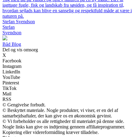
iagttage fugle, fisk og landskab fra søsiden, og få inspiration til,
hvordan sejlads kan blive en sanselig og respektfuld måde at være i
naturen på.
Stefan Svendson
Stefan
Svendson
Båd Blog
Del og vis omsorg
X
Facebook
Instagram
LinkedIn
YouTube
Pinterest
TikTok
Mail
RSS
© Gengivelse forbudt.
© Beskyttet materiale. Nogle produkter, vi viser, er en del af
samarbejdsaftaler, der kan give os en økonomisk gevinst.
© Vi forbeholder os alle rettigheder til materialet på denne side.
Nogle links kan give os indtjening gennem affiliateprogrammer.
Kopiering eller videreformidling kræver tilladelse.