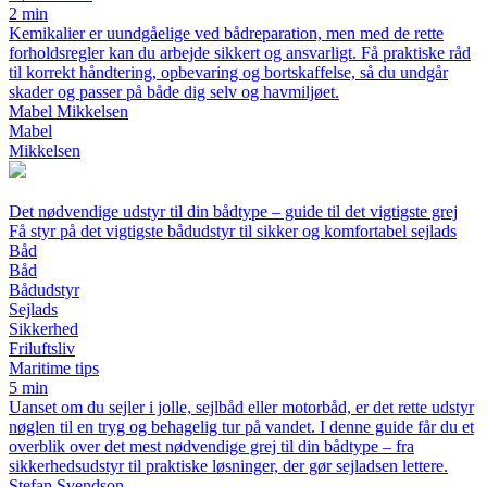
2 min
Kemikalier er uundgåelige ved bådreparation, men med de rette
forholdsregler kan du arbejde sikkert og ansvarligt. Få praktiske råd
til korrekt håndtering, opbevaring og bortskaffelse, så du undgår
skader og passer på både dig selv og havmiljøet.
Mabel Mikkelsen
Mabel
Mikkelsen
Det nødvendige udstyr til din bådtype – guide til det vigtigste grej
Få styr på det vigtigste bådudstyr til sikker og komfortabel sejlads
Båd
Båd
Bådudstyr
Sejlads
Sikkerhed
Friluftsliv
Maritime tips
5 min
Uanset om du sejler i jolle, sejlbåd eller motorbåd, er det rette udstyr
nøglen til en tryg og behagelig tur på vandet. I denne guide får du et
overblik over det mest nødvendige grej til din bådtype – fra
sikkerhedsudstyr til praktiske løsninger, der gør sejladsen lettere.
Stefan Svendson