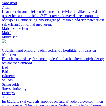
Vandsport
7 min
Drømmer du om at leje en båd, men er i tvivl om hvilken type der
passer bedst til dine behov? Få et overblik over de mest populære
bådtyper i Danmark, og bliv klogere på, hvilken båd der matcher din
stil, erfaring og formål med turen.
Mabel Mikkelsen
Mabel
Mikkelsen
God stemning ombord: Sådan tackler du konflikter og stress på
bådferien
Få en harmonisk sejlferie med gode råd til at håndtere uenigheder og
bevare roen ombord
Båd
Båd
Bådferie
Sejlads
Samarbejde
Stresshåndtering
Ferietips
4 min
En bådferie skal være afslappende og fuld af gode oplevelser – men
tæt samvær på få kvadratmeter kan udfordre selv det bedste humør.