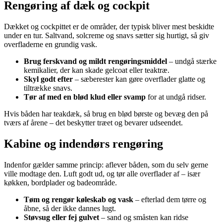
Rengøring af dæk og cockpit
Dækket og cockpittet er de områder, der typisk bliver mest beskidte
under en tur. Saltvand, solcreme og snavs sætter sig hurtigt, så giv
overfladerne en grundig vask.
Brug ferskvand og mildt rengøringsmiddel
– undgå stærke
kemikalier, der kan skade gelcoat eller teaktræ.
Skyl godt efter
– sæberester kan gøre overflader glatte og
tiltrække snavs.
Tør af med en blød klud eller svamp
for at undgå ridser.
Hvis båden har teakdæk, så brug en blød børste og bevæg den på
tværs af årene – det beskytter træet og bevarer udseendet.
Kabine og indendørs rengøring
Indenfor gælder samme princip: aflever båden, som du selv gerne
ville modtage den. Luft godt ud, og tør alle overflader af – især
køkken, bordplader og badeområde.
Tøm og rengør køleskab og vask
– efterlad dem tørre og
åbne, så der ikke dannes lugt.
Støvsug eller fej gulvet
– sand og småsten kan ridse