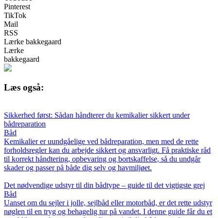
Pinterest
TikTok
Mail
RSS
Lærke bakkegaard
Lærke
bakkegaard
Læs også:
Sikkerhed først: Sådan håndterer du kemikalier sikkert under
bådreparation
Båd
Kemikalier er uundgåelige ved bådreparation, men med de rette
forholdsregler kan du arbejde sikkert og ansvarligt. Få praktiske råd
til korrekt håndtering, opbevaring og bortskaffelse, så du undgår
skader og passer på både dig selv og havmiljøet.
Det nødvendige udstyr til din bådtype – guide til det vigtigste grej
Båd
Uanset om du sejler i jolle, sejlbåd eller motorbåd, er det rette udstyr
nøglen til en tryg og behagelig tur på vandet. I denne guide får du et