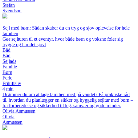
Stefan
Svendson
Sejl med børn: Sådan skaber du en tryg og sjov oplevelse for hele
familien
Gør sejlturen til et eventyr, hvor både børn og voksne føler sig
trygge og har det sjovt
Båd
Båd
Sejlads
Familie
Børn
Ferie
Friluftsliv
4 min
Drømmer du om at tage familien med på vandet? Få praktiske råd
til, hvordan du planlægger en sikker og hyggelig sejltur med børn –
fra forberedelse og sikkerhed til leg, samvær og gode minder.
Olivia Asmussen
Olivia
Asmussen