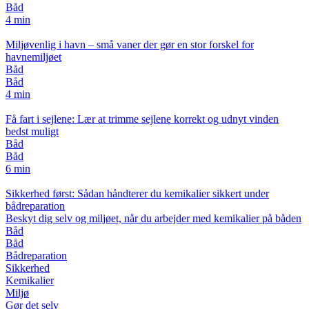
Båd
4 min
Miljøvenlig i havn – små vaner der gør en stor forskel for
havnemiljøet
Båd
Båd
4 min
Få fart i sejlene: Lær at trimme sejlene korrekt og udnyt vinden
bedst muligt
Båd
Båd
6 min
Sikkerhed først: Sådan håndterer du kemikalier sikkert under
bådreparation
Beskyt dig selv og miljøet, når du arbejder med kemikalier på båden
Båd
Båd
Bådreparation
Sikkerhed
Kemikalier
Miljø
Gør det selv