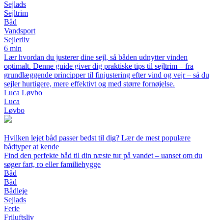
Sejlads
Sejltrim
Båd
Vandsport
Sejlerliv
6 min
Lær hvordan du justerer dine sejl, så båden udnytter vinden
optimalt. Denne guide giver dig praktiske tips til sejltrim – fra
grundlæggende principper til finjustering efter vind og vejr – så du
sejler hurtigere, mere effektivt og med større fornøjelse.
Luca Løvbo
Luca
Løvbo
Hvilken lejet båd passer bedst til dig? Lær de mest populære
bådtyper at kende
Find den perfekte båd til din næste tur på vandet – uanset om du
søger fart, ro eller familiehygge
Båd
Båd
Bådleje
Sejlads
Ferie
Friluftsliv