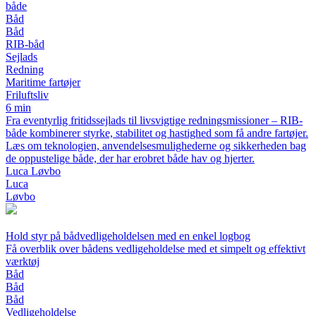
både
Båd
Båd
RIB-båd
Sejlads
Redning
Maritime fartøjer
Friluftsliv
6 min
Fra eventyrlig fritidssejlads til livsvigtige redningsmissioner – RIB-
både kombinerer styrke, stabilitet og hastighed som få andre fartøjer.
Læs om teknologien, anvendelsesmulighederne og sikkerheden bag
de oppustelige både, der har erobret både hav og hjerter.
Luca Løvbo
Luca
Løvbo
Hold styr på bådvedligeholdelsen med en enkel logbog
Få overblik over bådens vedligeholdelse med et simpelt og effektivt
værktøj
Båd
Båd
Båd
Vedligeholdelse