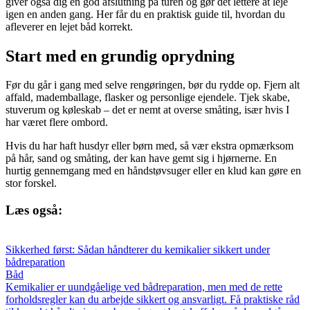
giver også dig en god afslutning på turen og gør det lettere at leje
igen en anden gang. Her får du en praktisk guide til, hvordan du
afleverer en lejet båd korrekt.
Start med en grundig oprydning
Før du går i gang med selve rengøringen, bør du rydde op. Fjern alt
affald, mademballage, flasker og personlige ejendele. Tjek skabe,
stuverum og køleskab – det er nemt at overse småting, især hvis I
har været flere ombord.
Hvis du har haft husdyr eller børn med, så vær ekstra opmærksom
på hår, sand og småting, der kan have gemt sig i hjørnerne. En
hurtig gennemgang med en håndstøvsuger eller en klud kan gøre en
stor forskel.
Læs også:
Sikkerhed først: Sådan håndterer du kemikalier sikkert under
bådreparation
Båd
Kemikalier er uundgåelige ved bådreparation, men med de rette
forholdsregler kan du arbejde sikkert og ansvarligt. Få praktiske råd