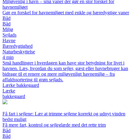
Miljøvenlig i havn – små vaner der gør en stor forskel for
havnemiljøet
Gør en forskel for havnemiljøet med enkle og bæredygtige vaner
Båd
Båd
Miljø
Sejlads
Havne
Bæredygtighed
Naturbeskyttelse
4 min
Små handlinger i hverdagen kan have stor betydning for livet i
havnen. Læs, hvordan du som sejler, gæst eller havnebruger kan
bidrage til et renere og mere miljøvenligt havnemiljø – fra
affaldssortering til grøn sejlads.
Lærke bakkegaard
Lærke
bakkegaard
Få fart i sejlene: Lær at trimme sejlene korrekt og udnyt vinden
bedst muligt
Få mere fart, kontrol og sejleglæde med det rette trim
Båd
Båd