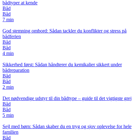
bådtyper at kende
Båd
Båd
7 min
God stemning ombord: Sådan tackler du konflikter og stress på
bådferien
Båd
Båd
4 min
Sikkerhed først: Sådan håndterer du kemikalier sikkert under
bådreparation
Båd
Båd
2 min
Det nødvendige udstyr til din bådtype – guide til det vigtigste grej
Båd
Båd
5 min
Sejl med børn: Sådan skaber du en tryg og sjov oplevelse for hele
familien
Båd