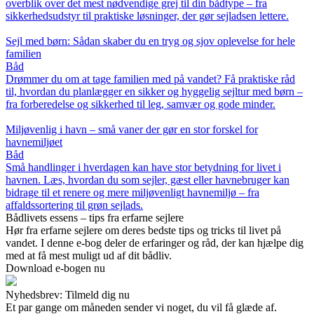
overblik over det mest nødvendige grej til din bådtype – fra
sikkerhedsudstyr til praktiske løsninger, der gør sejladsen lettere.
Sejl med børn: Sådan skaber du en tryg og sjov oplevelse for hele
familien
Båd
Drømmer du om at tage familien med på vandet? Få praktiske råd
til, hvordan du planlægger en sikker og hyggelig sejltur med børn –
fra forberedelse og sikkerhed til leg, samvær og gode minder.
Miljøvenlig i havn – små vaner der gør en stor forskel for
havnemiljøet
Båd
Små handlinger i hverdagen kan have stor betydning for livet i
havnen. Læs, hvordan du som sejler, gæst eller havnebruger kan
bidrage til et renere og mere miljøvenligt havnemiljø – fra
affaldssortering til grøn sejlads.
Bådlivets essens – tips fra erfarne sejlere
Hør fra erfarne sejlere om deres bedste tips og tricks til livet på
vandet. I denne e-bog deler de erfaringer og råd, der kan hjælpe dig
med at få mest muligt ud af dit bådliv.
Download e-bogen nu
Nyhedsbrev: Tilmeld dig nu
Et par gange om måneden sender vi noget, du vil få glæde af.