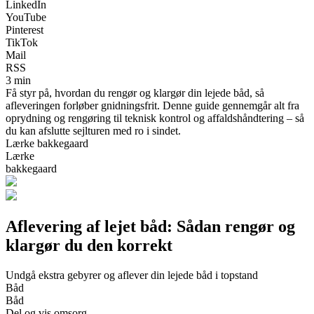
LinkedIn
YouTube
Pinterest
TikTok
Mail
RSS
3 min
Få styr på, hvordan du rengør og klargør din lejede båd, så
afleveringen forløber gnidningsfrit. Denne guide gennemgår alt fra
oprydning og rengøring til teknisk kontrol og affaldshåndtering – så
du kan afslutte sejlturen med ro i sindet.
Lærke bakkegaard
Lærke
bakkegaard
Aflevering af lejet båd: Sådan rengør og
klargør du den korrekt
Undgå ekstra gebyrer og aflever din lejede båd i topstand
Båd
Båd
Del og vis omsorg