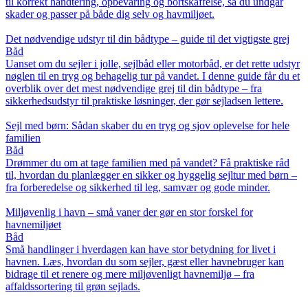
til korrekt håndtering, opbevaring og bortskaffelse, så du undgår
skader og passer på både dig selv og havmiljøet.
Det nødvendige udstyr til din bådtype – guide til det vigtigste grej
Båd
Uanset om du sejler i jolle, sejlbåd eller motorbåd, er det rette udstyr
nøglen til en tryg og behagelig tur på vandet. I denne guide får du et
overblik over det mest nødvendige grej til din bådtype – fra
sikkerhedsudstyr til praktiske løsninger, der gør sejladsen lettere.
Sejl med børn: Sådan skaber du en tryg og sjov oplevelse for hele
familien
Båd
Drømmer du om at tage familien med på vandet? Få praktiske råd
til, hvordan du planlægger en sikker og hyggelig sejltur med børn –
fra forberedelse og sikkerhed til leg, samvær og gode minder.
Miljøvenlig i havn – små vaner der gør en stor forskel for
havnemiljøet
Båd
Små handlinger i hverdagen kan have stor betydning for livet i
havnen. Læs, hvordan du som sejler, gæst eller havnebruger kan
bidrage til et renere og mere miljøvenligt havnemiljø – fra
affaldssortering til grøn sejlads.