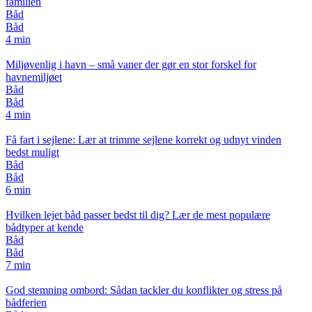
familien
Båd
Båd
4 min
Miljøvenlig i havn – små vaner der gør en stor forskel for
havnemiljøet
Båd
Båd
4 min
Få fart i sejlene: Lær at trimme sejlene korrekt og udnyt vinden
bedst muligt
Båd
Båd
6 min
Hvilken lejet båd passer bedst til dig? Lær de mest populære
bådtyper at kende
Båd
Båd
7 min
God stemning ombord: Sådan tackler du konflikter og stress på
bådferien