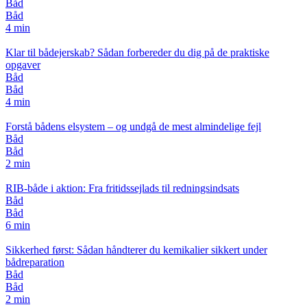
Båd
Båd
4 min
Klar til bådejerskab? Sådan forbereder du dig på de praktiske
opgaver
Båd
Båd
4 min
Forstå bådens elsystem – og undgå de mest almindelige fejl
Båd
Båd
2 min
RIB-både i aktion: Fra fritidssejlads til redningsindsats
Båd
Båd
6 min
Sikkerhed først: Sådan håndterer du kemikalier sikkert under
bådreparation
Båd
Båd
2 min