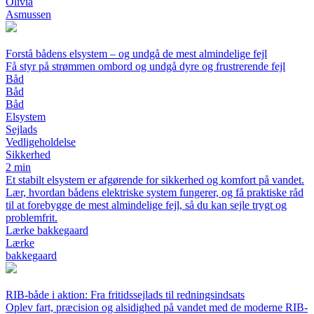
Olivia
Asmussen
Forstå bådens elsystem – og undgå de mest almindelige fejl
Få styr på strømmen ombord og undgå dyre og frustrerende fejl
Båd
Båd
Båd
Elsystem
Sejlads
Vedligeholdelse
Sikkerhed
2 min
Et stabilt elsystem er afgørende for sikkerhed og komfort på vandet.
Lær, hvordan bådens elektriske system fungerer, og få praktiske råd
til at forebygge de mest almindelige fejl, så du kan sejle trygt og
problemfrit.
Lærke bakkegaard
Lærke
bakkegaard
RIB-både i aktion: Fra fritidssejlads til redningsindsats
Oplev fart, præcision og alsidighed på vandet med de moderne RIB-