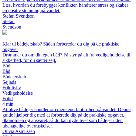
Læs, hvordan du forebygger konflikter, håndterer stress og skaber
en positiv stemning på vandet.
Stefan Svendson
Stefan
Svendson
Klar til bådejerskab? Sådan forbereder du dig på de praktiske
opgaver
Drømmer du om din egen båd? Få styr på alt fra vedligeholdelse til
sikkerhed, før du sætter sejl.
Båd
Båd
Bådejerskab
Sejlads
Friluftsliv
Vedligeholdelse
Fritid
4 min
At blive bådejer handler om mere end blot frihed på vandet. Denne
guide hjælper dig med at forberede dig på de praktiske opgaver,
økonomien og ansvaret, så du kan nyde livet som bådejer uden
ubehagelige overraskelser.
Olivia Asmussen