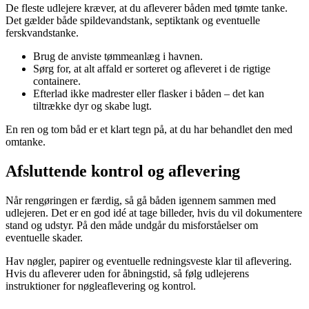
De fleste udlejere kræver, at du afleverer båden med tømte tanke.
Det gælder både spildevandstank, septiktank og eventuelle
ferskvandstanke.
Brug de anviste tømmeanlæg i havnen.
Sørg for, at alt affald er sorteret og afleveret i de rigtige
containere.
Efterlad ikke madrester eller flasker i båden – det kan
tiltrække dyr og skabe lugt.
En ren og tom båd er et klart tegn på, at du har behandlet den med
omtanke.
Afsluttende kontrol og aflevering
Når rengøringen er færdig, så gå båden igennem sammen med
udlejeren. Det er en god idé at tage billeder, hvis du vil dokumentere
stand og udstyr. På den måde undgår du misforståelser om
eventuelle skader.
Hav nøgler, papirer og eventuelle redningsveste klar til aflevering.
Hvis du afleverer uden for åbningstid, så følg udlejerens
instruktioner for nøgleaflevering og kontrol.