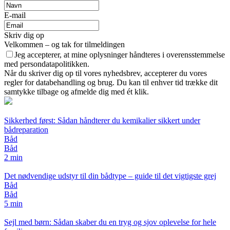
E-mail
Skriv dig op
Velkommen – og tak for tilmeldingen
Jeg accepterer, at mine oplysninger håndteres i overensstemmelse
med persondatapolitikken.
Når du skriver dig op til vores nyhedsbrev, accepterer du vores
regler for databehandling og brug. Du kan til enhver tid trække dit
samtykke tilbage og afmelde dig med ét klik.
Sikkerhed først: Sådan håndterer du kemikalier sikkert under
bådreparation
Båd
Båd
2 min
Det nødvendige udstyr til din bådtype – guide til det vigtigste grej
Båd
Båd
5 min
Sejl med børn: Sådan skaber du en tryg og sjov oplevelse for hele