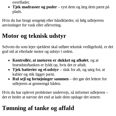
overflader.
Tjek madrasser og puder
– ryst dem og læg dem pænt på
plads.
Hvis du har brugt sengetøj eller håndklæder, så følg udlejerens
anvisninger for vask eller aflevering.
Motor og teknisk udstyr
Selvom du som lejer sjældent skal udføre teknisk vedligehold, er det
god stil at efterlade motor og udstyr i orden.
Kontrollér, at motoren er slukket og afkølet
, og at
brændstoftanken er fyldt op, hvis det er aftalt.
Tjek batterier og el-udstyr
– sluk for alt, og sørg for, at
kabler og stik ligger pænt.
Rul sejl og fortøjninger sammen
– det gør det lettere for
udlejeren at gennemgå båden.
Hvis du har oplevet problemer undervejs, så informer udlejeren –
det er bedre at nævne det end at lade dem opdage det senere.
Tømning af tanke og affald