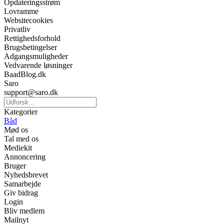
Opdateringsstrøm
Lovramme
Websitecookies
Privatliv
Rettighedsforhold
Brugsbetingelser
Adgangsmuligheder
Vedvarende løsninger
BaadBlog.dk
Saro
support@saro.dk
Kategorier
Båd
Mød os
Tal med os
Mediekit
Annoncering
Bruger
Nyhedsbrevet
Samarbejde
Giv bidrag
Login
Bliv medlem
Mailnyt