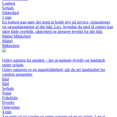
Logbog
Sejlads
Sikkerhed
5 min
En logbog kan gøre det nemt at holde styr på service, reparationer
og sæsonklargøring af din båd. Læs, hvordan du med få rutiner kan
sikre både overblik, sikkerhed og længere levetid for din båd.
Mabel Mikkelsen
Mabel
Mikkelsen
Oplev naturen fra søsiden – lær at iagttage dyreliv og landskab
under sejlads
Oplev naturens ro og mangfoldighed, når du ser landskabet fra
vandets perspektiv
Båd
Båd
Sejlads
Natur
Friluftsliv
Dyreliv
Oplevelser
4 min
Tag med ud på vandet og oplev naturen på en ny måde. Lær at