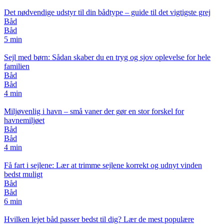
Det nødvendige udstyr til din bådtype – guide til det vigtigste grej
Båd
Båd
5 min
Sejl med børn: Sådan skaber du en tryg og sjov oplevelse for hele
familien
Båd
Båd
4 min
Miljøvenlig i havn – små vaner der gør en stor forskel for
havnemiljøet
Båd
Båd
4 min
Få fart i sejlene: Lær at trimme sejlene korrekt og udnyt vinden
bedst muligt
Båd
Båd
6 min
Hvilken lejet båd passer bedst til dig? Lær de mest populære